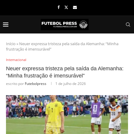
Início
»
Neuer expressa tristeza pela saída da Alemanha: “Minha
frustração é imensurável”
Internacional
Neuer expressa tristeza pela saída da Alemanha:
“Minha frustração é imensurável”
escrito por
Futebolpress
1 de julho de 2026