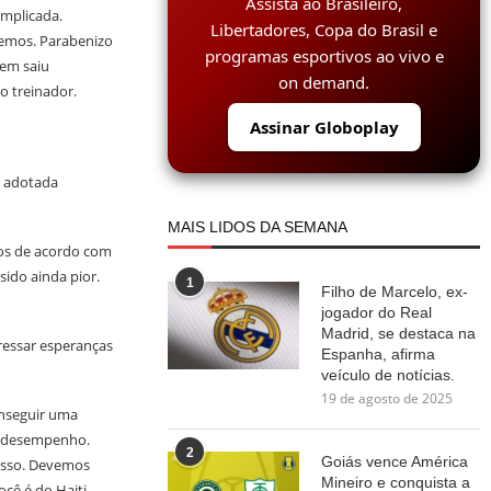
Assista ao Brasileiro,
omplicada.
Libertadores, Copa do Brasil e
zemos. Parabenizo
programas esportivos ao vivo e
uem saiu
on demand.
o treinador.
Assinar Globoplay
a adotada
MAIS LIDOS DA SEMANA
os de acordo com
sido ainda pior.
1
Filho de Marcelo, ex-
jogador do Real
Madrid, se destaca na
ressar esperanças
Espanha, afirma
veículo de notícias.
19 de agosto de 2025
onseguir uma
m desempenho.
2
Goiás vence América
disso. Devemos
Mineiro e conquista a
cê é do Haiti,