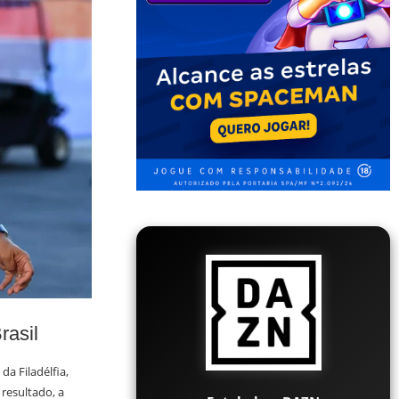
rasil
da Filadélfia,
resultado, a