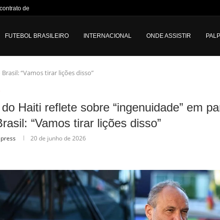
ontrato de Vini...
FUTEBOL BRASILEIRO
INTERNACIONAL
ONDE ASSISTIR
PALP
rasil: “Vamos tirar lições disso”
o
 do Haiti reflete sobre “ingenuidade” em pa
rasil: “Vamos tirar lições disso”
lpress
20 de junho de 2026