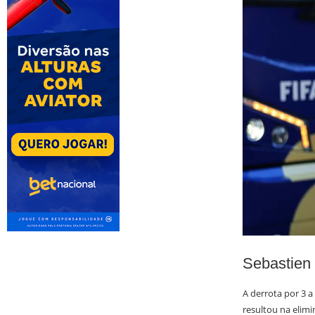
Sebastien 
A derrota por 3 a 
resultou na elim