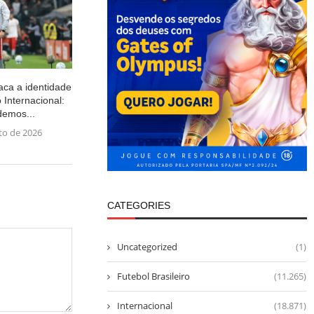
aca a identidade
o Internacional:
demos...
to de 2026
CATEGORIES
Uncategorized
(1)
Futebol Brasileiro
(11.265)
Internacional
(18.871)