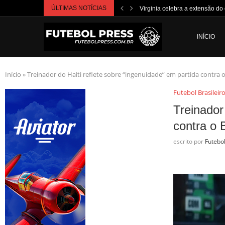
ÚLTIMAS NOTÍCIAS
Virginia celebra a extensão do c
INÍCIO
Início
»
Treinador do Haiti reflete sobre “ingenuidade” em partida contra o B
Futebol Brasileir
Treinador
contra o B
escrito por
Futebo