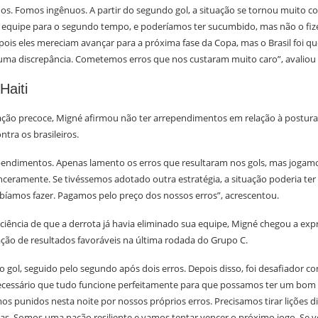
os. Fomos ingênuos. A partir do segundo gol, a situação se tornou muito c
equipe para o segundo tempo, e poderíamos ter sucumbido, mas não o fi
pois eles mereciam avançar para a próxima fase da Copa, mas o Brasil foi q
uma discrepância. Cometemos erros que nos custaram muito caro”, avaliou 
Haiti
ação precoce, Migné afirmou não ter arrependimentos em relação à postur
ntra os brasileiros.
endimentos. Apenas lamento os erros que resultaram nos gols, mas jogam
nceramente. Se tivéssemos adotado outra estratégia, a situação poderia ter 
bíamos fazer. Pagamos pelo preço dos nossos erros”, acrescentou.
ciência de que a derrota já havia eliminado sua equipe, Migné chegou a exp
o de resultados favoráveis na última rodada do Grupo C.
 gol, seguido pelo segundo após dois erros. Depois disso, foi desafiador c
necessário que tudo funcione perfeitamente para que possamos ter um bo
os punidos nesta noite por nossos próprios erros. Precisamos tirar lições 
as. Somos uma nação resiliente e vamos tentar vencer o próximo jogo. Se vo