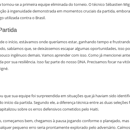
a tornou-se a primeira equipe eliminada do torneio. O técnico Sébastien Mi
ação à ingenuidade demonstrada em momentos cruciais da partida, embora
go utilizada contra o Brasil.
Partida
de o início, estávamos onde queríamos estar, ganhando tempo e frustrand
udo, sabíamos que, se deixássemos escapar algumas oportunidades, isso po
ouco ingênuos demais. Vamos aprender com isso. Como já mencionei ante
a por sua resiliência. Isso faz parte do nosso DNA. Precisamos focar na vit
igné.
ou que sua equipe foi surpreendida em situações que já haviam sido identi
do início da partida. Segundo ele, a diferença técnica entre as duas seleções 
apitalizou sobre os erros defensivos cometidos pelo Haiti.
go, começamos bem, chegamos à pausa jogando conforme o planejado, mas
ualquer pequeno erro seria prontamente explorado pelo adversário. Caímo