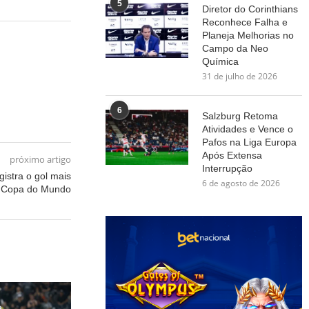
5
Diretor do Corinthians
Reconhece Falha e
Planeja Melhorias no
Campo da Neo
Química
31 de julho de 2026
6
Salzburg Retoma
Atividades e Vence o
Pafos na Liga Europa
Após Extensa
próximo artigo
Interrupção
istra o gol mais
6 de agosto de 2026
a Copa do Mundo