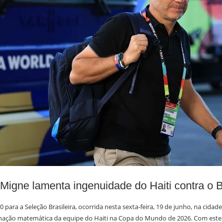
Migne lamenta ingenuidade do Haiti contra o B
0 para a Seleção Brasileira, ocorrida nesta sexta-feira, 19 de junho, na cidade 
inação matemática da equipe do Haiti na Copa do Mundo de 2026. Com este 