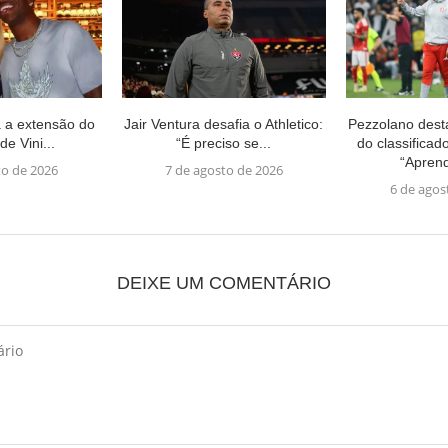
a a extensão do
Jair Ventura desafia o Athletico:
Pezzolano dest
de Vini...
“É preciso se...
do classificad
“Apren
to de 2026
7 de agosto de 2026
6 de agos
DEIXE UM COMENTÁRIO