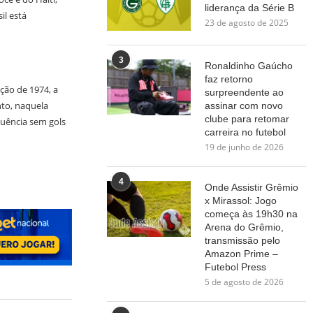
liderança da Série B
il está
23 de agosto de 2025
3
Ronaldinho Gaúcho
faz retorno
ção de 1974, a
surpreendente ao
nto, naquela
assinar com novo
clube para retomar
quência sem gols
carreira no futebol
19 de junho de 2026
4
Onde Assistir Grêmio
x Mirassol: Jogo
começa às 19h30 na
Arena do Grêmio,
transmissão pelo
Amazon Prime –
Futebol Press
5 de agosto de 2026