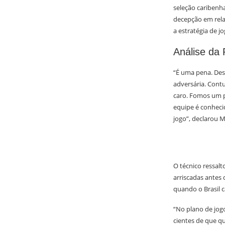
seleção caribenh
decepção em rel
a estratégia de jo
Análise da 
“É uma pena. Des
adversária. Cont
caro. Fomos um p
equipe é conhecid
jogo”, declarou M
O técnico ressalt
arriscadas antes 
quando o Brasil c
“No plano de jo
cientes de que q