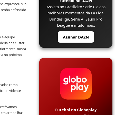
Futebol no DAZN
gné expressou sua
Assista ao Brasileiro Serie C e aos
 tenha defendido
melhores momentos da La Liga,
Bundesliga, Serie A, Saudi Pro
League e muito mais.
Assinar DAZN
o a equipe
deria nos custar
riormente, nossa
ória no próximo
ficadas como
ficou evidente
 estávamos
Futebol no Globoplay
s em armadilhas