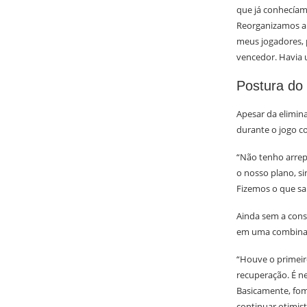
que já conhecíam
Reorganizamos a 
meus jogadores, 
vencedor. Havia 
Postura do 
Apesar da elimin
durante o jogo co
“Não tenho arrep
o nosso plano, si
Fizemos o que sa
Ainda sem a cons
em uma combinaçã
“Houve o primeiro
recuperação. É 
Basicamente, fom
continuar otimist