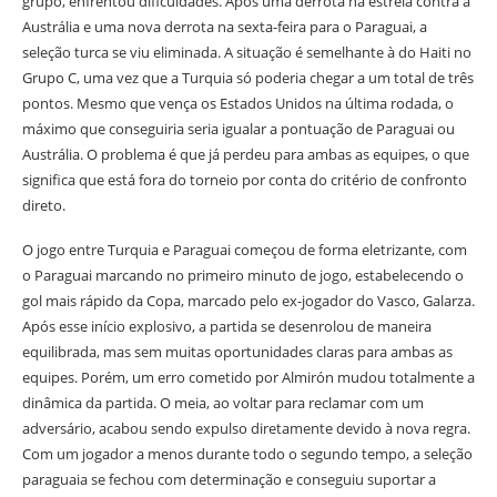
grupo, enfrentou dificuldades. Após uma derrota na estreia contra a
Austrália e uma nova derrota na sexta-feira para o Paraguai, a
seleção turca se viu eliminada. A situação é semelhante à do Haiti no
Grupo C, uma vez que a Turquia só poderia chegar a um total de três
pontos. Mesmo que vença os Estados Unidos na última rodada, o
máximo que conseguiria seria igualar a pontuação de Paraguai ou
Austrália. O problema é que já perdeu para ambas as equipes, o que
significa que está fora do torneio por conta do critério de confronto
direto.
O jogo entre Turquia e Paraguai começou de forma eletrizante, com
o Paraguai marcando no primeiro minuto de jogo, estabelecendo o
gol mais rápido da Copa, marcado pelo ex-jogador do Vasco, Galarza.
Após esse início explosivo, a partida se desenrolou de maneira
equilibrada, mas sem muitas oportunidades claras para ambas as
equipes. Porém, um erro cometido por Almirón mudou totalmente a
dinâmica da partida. O meia, ao voltar para reclamar com um
adversário, acabou sendo expulso diretamente devido à nova regra.
Com um jogador a menos durante todo o segundo tempo, a seleção
paraguaia se fechou com determinação e conseguiu suportar a