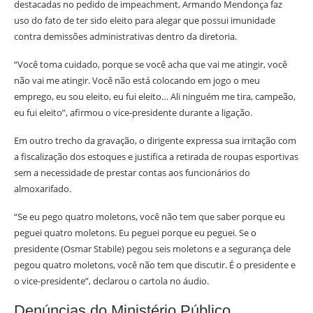
destacadas no pedido de impeachment, Armando Mendonça faz
uso do fato de ter sido eleito para alegar que possui imunidade
contra demissões administrativas dentro da diretoria.
“Você toma cuidado, porque se você acha que vai me atingir, você
não vai me atingir. Você não está colocando em jogo o meu
emprego, eu sou eleito, eu fui eleito… Ali ninguém me tira, campeão,
eu fui eleito”, afirmou o vice-presidente durante a ligação.
Em outro trecho da gravação, o dirigente expressa sua irritação com
a fiscalização dos estoques e justifica a retirada de roupas esportivas
sem a necessidade de prestar contas aos funcionários do
almoxarifado.
“Se eu pego quatro moletons, você não tem que saber porque eu
peguei quatro moletons. Eu peguei porque eu peguei. Se o
presidente (Osmar Stabile) pegou seis moletons e a segurança dele
pegou quatro moletons, você não tem que discutir. É o presidente e
o vice-presidente”, declarou o cartola no áudio.
Denúncias do Ministério Público