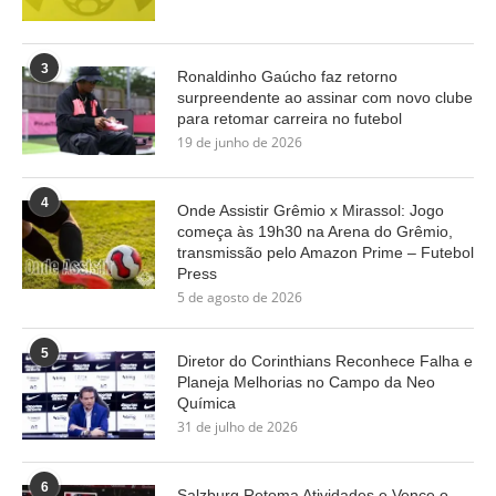
3
Ronaldinho Gaúcho faz retorno
surpreendente ao assinar com novo clube
para retomar carreira no futebol
19 de junho de 2026
4
Onde Assistir Grêmio x Mirassol: Jogo
começa às 19h30 na Arena do Grêmio,
transmissão pelo Amazon Prime – Futebol
Press
5 de agosto de 2026
5
Diretor do Corinthians Reconhece Falha e
Planeja Melhorias no Campo da Neo
Química
31 de julho de 2026
6
Salzburg Retoma Atividades e Vence o