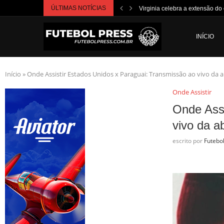
ÚLTIMAS NOTÍCIAS
Virginia celebra a extensão do c
INÍCIO
Início
»
Onde Assistir Estados Unidos x Paraguai: Transmissão ao vivo da
Onde Assistir
Onde Assi
vivo da a
escrito por
Futebo