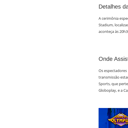
Detalhes d
A cerimônia espec
Stadium, localiza
aconteça às 20h30
Onde Assist
Os espectadores 
transmissão estar
Sports, que pert
Globoplay, e a C