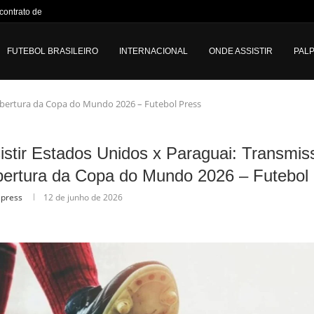
ontrato de Vini...
FUTEBOL BRASILEIRO
INTERNACIONAL
ONDE ASSISTIR
PALP
 abertura da Copa do Mundo 2026 – Futebol Press
stir Estados Unidos x Paraguai: Transmis
bertura da Copa do Mundo 2026 – Futebol
lpress
12 de junho de 2026