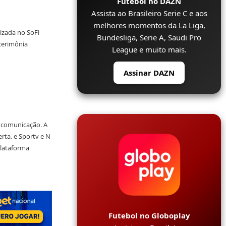
Futebol no DAZN
Assista ao Brasileiro Serie C e aos
melhores momentos da La Liga,
lizada no SoFi
Bundesliga, Serie A, Saudi Pro
 cerimônia
League e muito mais.
Assinar DAZN
 comunicação. A
rta, e Sportv e N
plataforma
Futebol no Globoplay