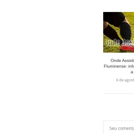
Onde Assisti
Fluminense: in
a.
6 de agos