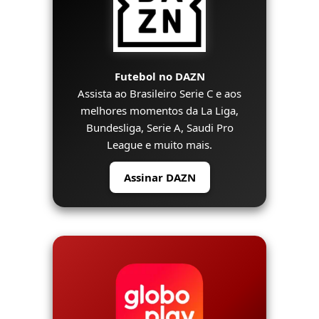
Futebol no DAZN
Assista ao Brasileiro Serie C e aos
melhores momentos da La Liga,
Bundesliga, Serie A, Saudi Pro
League e muito mais.
Assinar DAZN