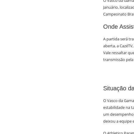
O Vasco da Gama 
Januário, localiz
Campeonato Brasi
Onde Assist
A partida será tr
aberta, a CazéTV,
Vale ressaltar qu
transmissão pela 
Situação d
O Vasco da Gama 
estabilidade na t
um desempenho qu
deixou a equipe 
O Athletico Para