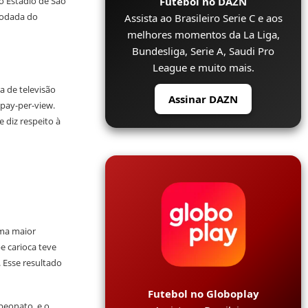
Futebol no DAZN
o Estádio de São
 rodada do
Assista ao Brasileiro Serie C e aos
melhores momentos da La Liga,
Bundesliga, Serie A, Saudi Pro
League e muito mais.
a de televisão
Assinar DAZN
 pay-per-view.
 diz respeito à
uma maior
e carioca teve
 Esse resultado
Futebol no Globoplay
peonato, e o