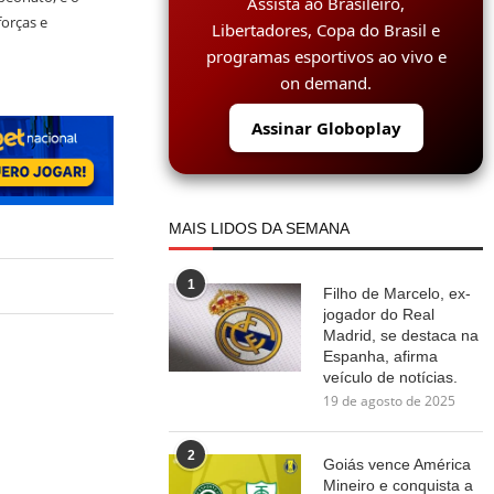
Assista ao Brasileiro,
orças e
Libertadores, Copa do Brasil e
programas esportivos ao vivo e
on demand.
Assinar Globoplay
MAIS LIDOS DA SEMANA
1
Filho de Marcelo, ex-
jogador do Real
Madrid, se destaca na
Espanha, afirma
veículo de notícias.
19 de agosto de 2025
2
Goiás vence América
Mineiro e conquista a