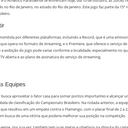
e o Athletico Paranaense se enfrentam hoje, dia 10 de outubro, às 20h30, n
ado no Rio de Janeiro, no estado do Rio de Janeiro. Este jogo faz parte da 15ª
leiro.
ir
ansmitida por diferentes plataformas, incluindo a Record, que é uma emissor
 que opera no formato de streaming, e o Premiere, que oferece o serviço de
e a exibição do jogo pode variar conforme a localidade, especialmente no que
TV aberta e ao plano de assinatura do serviço de streaming.
as Equipes
busca aproveitar o fator casa para somar pontos importantes e alcançar 
abela de classificação do Campeonato Brasileiro. Na rodada anterior, a equip
e resultou em um empate contra o Flamengo, com o placar final de 2 a 2.
em busca de uma vitória que poderia melhorar sua posição na competição.
naense, por sua vez, também tem suas metas e objetivos na disputa do cam