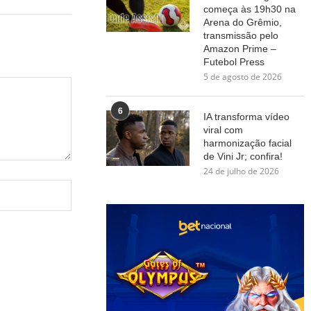
começa às 19h30 na
Arena do Grêmio,
transmissão pelo
Amazon Prime –
Futebol Press
5 de agosto de 2026
6
IA transforma vídeo
viral com
harmonização facial
de Vini Jr; confira!
24 de julho de 2026