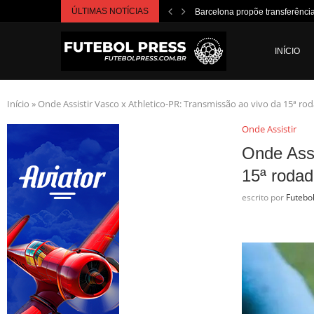
ÚLTIMAS NOTÍCIAS
Barcelona propõe transferência
INÍCIO
Início
»
Onde Assistir Vasco x Athletico-PR: Transmissão ao vivo da 15ª rod
Onde Assistir
Onde Assi
15ª rodad
escrito por
Futebo