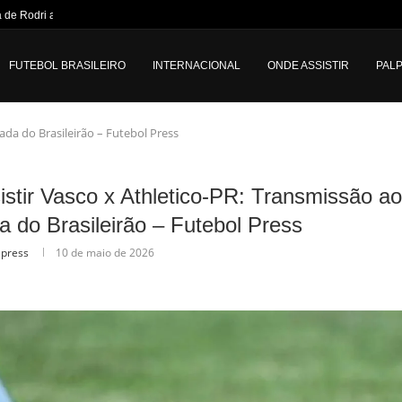
 de Rodri ao Manchester City...
FUTEBOL BRASILEIRO
INTERNACIONAL
ONDE ASSISTIR
PALP
ada do Brasileirão – Futebol Press
stir Vasco x Athletico-PR: Transmissão ao
a do Brasileirão – Futebol Press
lpress
10 de maio de 2026