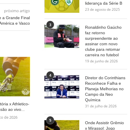
liderança da Série B
23 de agosto de 2025
próximo artigo
e a Grande Final
 América e Vasco
3
Ronaldinho Gaúcho
faz retorno
surpreendente ao
assinar com novo
clube para retomar
carreira no futebol
19 de junho de 2026
4
Diretor do Corinthians
Reconhece Falha e
Planeja Melhorias no
Campo da Neo
Química
tória x Athletico-
31 de julho de 2026
são ao vivo...
to de 2026
5
Onde Assistir Grêmio
x Mirassol: Jogo