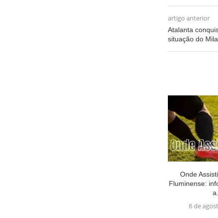
artigo anterior
Atalanta conquist
situação do Mil
Onde Assisti
Fluminense: in
a.
6 de agos