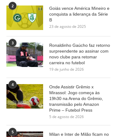
2
Goiás vence América Mineiro e
conquista a liderança da Série
B
23 de agosto de 2025
3
Ronaldinho Gaúcho faz retorno
surpreendente ao assinar com
novo clube para retomar
carreira no futebol
19 de junho de 2026
4
Onde Assistir Grêmio x
Mirassol: Jogo começa às
19h30 na Arena do Grêmio,
transmissão pelo Amazon
Prime – Futebol Press
5 de agosto de 2026
5
Milan e Inter de Milão ficam no