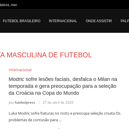
taleza, mas garante vaga...
FUTEBOL BRASILEIRO
INTERNACIONAL
ONDE ASSISTIR
PALP
A MASCULINA DE FUTEBOL
Internacional
Modric sofre lesões faciais, desfalca o Milan na
temporada e gera preocupação para a seleção
da Croácia na Copa do Mundo
por
futebolpress
27 de abril de 2026
Luka Modric sofre fraturas no rosto e preocupa seleção croata Os
problemas de contusão para …