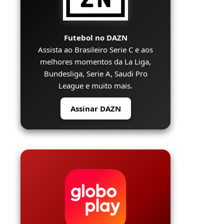
Futebol no DAZN
Assista ao Brasileiro Serie C e aos
melhores momentos da La Liga,
Bundesliga, Serie A, Saudi Pro
League e muito mais.
Assinar DAZN