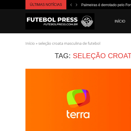
ÚLTIMAS NOTÍCIAS
Palmeiras é derrotado pelo For
INÍCIO
Início
»
seleção croata masculina de futebol
TAG:
SELEÇÃO CROAT