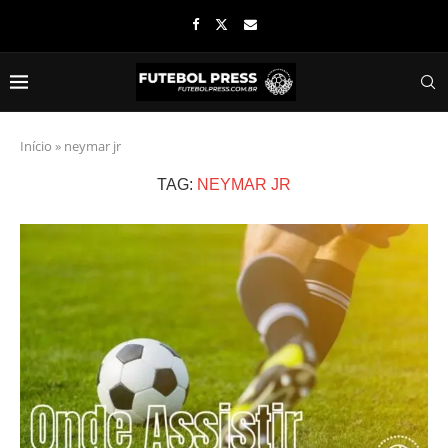
Início
»
neymar jr
TAG:
NEYMAR JR