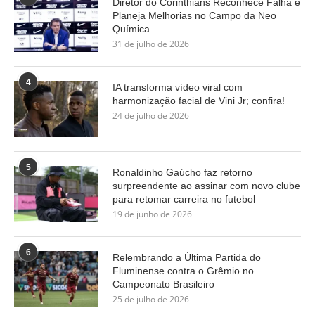
Diretor do Corinthians Reconhece Falha e
Planeja Melhorias no Campo da Neo
Química
31 de julho de 2026
4
IA transforma vídeo viral com
harmonização facial de Vini Jr; confira!
24 de julho de 2026
5
Ronaldinho Gaúcho faz retorno
surpreendente ao assinar com novo clube
para retomar carreira no futebol
19 de junho de 2026
6
Relembrando a Última Partida do
Fluminense contra o Grêmio no
Campeonato Brasileiro
25 de julho de 2026