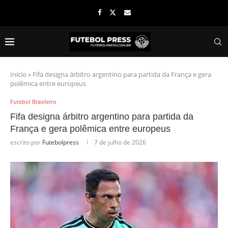
Início
»
Fifa designa árbitro argentino para partida da França e gera
polêmica entre europeus
Futebol Brasileiro
Fifa designa árbitro argentino para partida da
França e gera polêmica entre europeus
escrito por
Futebolpress
7 de julho de 2026