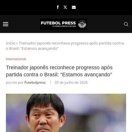
Início
»
Treinador japonês reconhece progresso após partida contra
o Brasil: “Estamos avançando”
Internacional
Treinador japonês reconhece progresso após
partida contra o Brasil: “Estamos avançando”
escrito por
Futebolpress
30 de junho de 2026