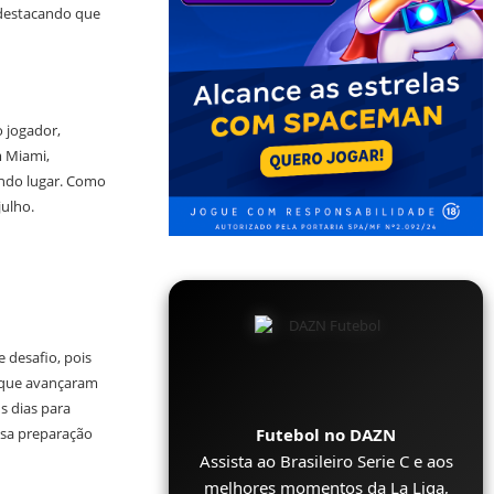
destacando que
 jogador,
m Miami,
undo lugar. Como
julho.
desafio, pois
s que avançaram
s dias para
Futebol no DAZN
ssa preparação
Assista ao Brasileiro Serie C e aos
melhores momentos da La Liga,