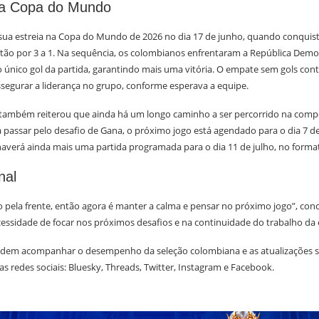
 na Copa do Mundo
sua estreia na Copa do Mundo de 2026 no dia 17 de junho, quando conquist
tão por 3 a 1. Na sequência, os colombianos enfrentaram a República Demo
único gol da partida, garantindo mais uma vitória. O empate sem gols contr
ssegurar a liderança no grupo, conforme esperava a equipe.
também reiterou que ainda há um longo caminho a ser percorrido na compe
passar pelo desafio de Gana, o próximo jogo está agendado para o dia 7 de 
haverá ainda mais uma partida programada para o dia 11 de julho, no form
nal
o pela frente, então agora é manter a calma e pensar no próximo jogo”, conc
cessidade de focar nos próximos desafios e na continuidade do trabalho da 
odem acompanhar o desempenho da seleção colombiana e as atualizações s
 redes sociais: Bluesky, Threads, Twitter, Instagram e Facebook.