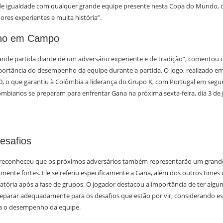
de igualdade com qualquer grande equipe presente nesta Copa do Mundo, 
res experientes e muita história”.
ho em Campo
nde partida diante de um adversário experiente e de tradição”, comentou o
portância do desempenho da equipe durante a partida. O jogo, realizado e
0, o que garantiu à Colômbia a liderança do Grupo K, com Portugal em seg
ombianos se preparam para enfrentar Gana na próxima sexta-feira, dia 3 de 
esafios
reconheceu que os próximos adversários também representarão um grande 
amente fortes. Ele se referiu especificamente a Gana, além dos outros time
natória após a fase de grupos. O jogador destacou a importância de ter algun
reparar adequadamente para os desafios que estão por vir, considerando e
a o desempenho da equipe.