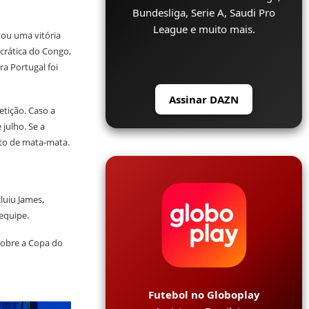
Bundesliga, Serie A, Saudi Pro
League e muito mais.
ou uma vitória
crática do Congo,
a Portugal foi
Assinar DAZN
tição. Caso a
julho. Se a
ato de mata-mata.
luiu James,
equipe.
obre a Copa do
Futebol no Globoplay