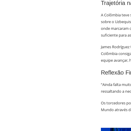
Trajetória
A Colômbia teve 
sobre o Uzbequis
onde marcaram o 
suficiente para a
James Rodríguez 
Colômbia consiga 
equipe avançar, 
Reflexão Fi
“Ainda falta muit
ressaltando a ne
Os torcedores p
Mundo através das