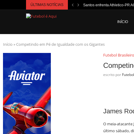
ÚLTIMAS NOTÍCIAS
Santos enfrenta Athletico-PR A
INÍCIO
Início
»
Competindo em Pé de Igualdade com os Gigantes
Futebol Brasileir
Competin
escrito por
Futebo
James Rodr
O meia-atacante 
último sábado, di