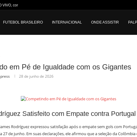
O VIVO, com a narração...
FUTEBOL BRASILEIRO
INTERNACIONAL
ONDE ASSISTIR
PALP
o
do em Pé de Igualdade com os Gigantes
lpress
28 de junho de 2026
íguez Satisfeito com Empate contra Portugal
James Rodríguez expressou satisfação após o empate sem gols com Portugal
a 27 de junho. Em suas declarações, ele afirmou que a seleção da Colômbia 