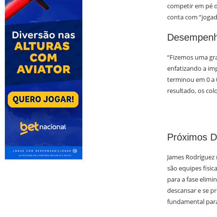
competir em pé 
conta com “jogado
Desempen
“Fizemos uma gra
enfatizando a im
terminou em 0 a 
resultado, os col
Próximos D
James Rodríguez 
são equipes fisic
para a fase elimi
descansar e se p
fundamental par