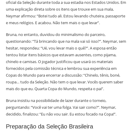
oficial da Seleção durante toda a sua estadia nos Estados Unidos. Em
uma explicação direta sobre os itens que trouxe em sua mala,
Neymar afirmou: “Botei tudo ali. Estou levando chuteira, passaporte
e meus relógios. E acabou. Não tem mais o que levar”.
Bruna, no entanto, duvidou do minimalismo do parceiro,
questionando: “Tá brincando que na mala vai só isso?”. Neymar, sem
hesitar, respondeu: “Ué, vou levar mais o quê?”. A esposa então
tentou listar itens básicos que estavam ausentes, como pijama,
chinelo e camisas. O jogador justificou que usará os materiais
fornecidos pela comissão técnica e lembrou sua experiência em
Copas do Mundo para encerrar a discussão: “Chinelo, tênis, boné,
roupa… tudo da Seleção. Não tem o que levar. Vocês querem saber
mais do que eu. Quarta Copa do Mundo, respeita o pai”.
Bruna insistiu na possibilidade de lazer durante o torneio,
perguntando: “Você vai ter uma folga. Vai sair como?”. Neymar,
decidido, finalizou: “Eu não vou sair. Eu estou focado na Copa!”.
Preparação da Seleção Brasileira