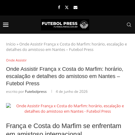
Início
»
Onde Assistir França x Costa do Marfim: horário, escalação e
detalhes do amistoso em Nantes – Futebol Press
Onde Assistir
Onde Assistir França x Costa do Marfim: horário,
escalação e detalhes do amistoso em Nantes –
Futebol Press
escrito por
Futebolpress
4 de junho de 2026
França e Costa do Marfim se enfrentam
em amistoso internacional