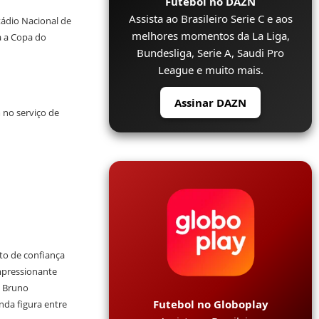
Futebol no DAZN
Assista ao Brasileiro Serie C e aos
stádio Nacional de
melhores momentos da La Liga,
a a Copa do
Bundesliga, Serie A, Saudi Pro
League e muito mais.
Assinar DAZN
 no serviço de
to de confiança
mpressionante
o Bruno
Futebol no Globoplay
nda figura entre