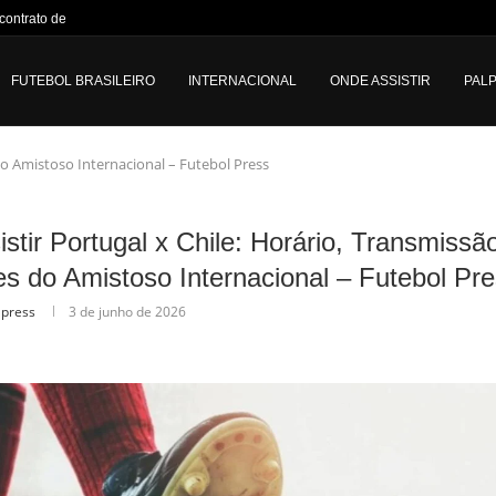
ontrato de Vini...
FUTEBOL BRASILEIRO
INTERNACIONAL
ONDE ASSISTIR
PALP
do Amistoso Internacional – Futebol Press
stir Portugal x Chile: Horário, Transmissã
s do Amistoso Internacional – Futebol Pr
lpress
3 de junho de 2026