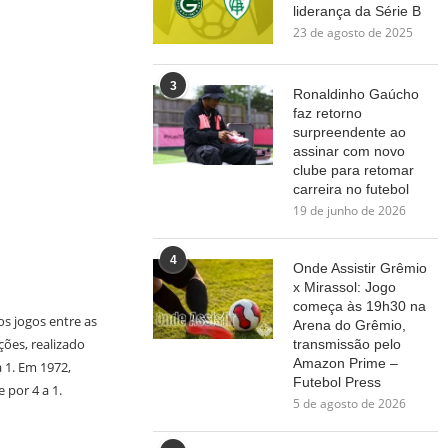
liderança da Série B
23 de agosto de 2025
3
Ronaldinho Gaúcho
faz retorno
surpreendente ao
assinar com novo
clube para retomar
carreira no futebol
19 de junho de 2026
4
Onde Assistir Grêmio
x Mirassol: Jogo
começa às 19h30 na
os jogos entre as
Arena do Grêmio,
ões, realizado
transmissão pelo
Amazon Prime –
 1. Em 1972,
Futebol Press
 por 4 a 1.
5 de agosto de 2026