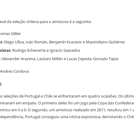
vel da seleção chilena para o amistoso é a seguinte:
homas Gillier
s
: Diego Ulloa, Iván Román, Benjamín Kuscevic e Maximiliano Gutiérrez
istas
: Rodrigo Echeverría e Ignacio Saavedra
: Alexander Aravena, Lautaro Millán e Lucas Cepeda; Gonzalo Tapia
s Andres Cordova
o
s seleções de Portugal e Chile se enfrentaram em quatro ocasiões. Os últim
minaram em empate. O primeiro deles foi um jogo pela Copa das Confederaç
minou em 0 a 0. O segundo, um amistoso realizado em 2011, resultou em 1 a
dependência, Portugal conseguiu uma vitória expressiva, derrotando o Chile