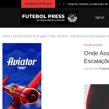
ÚLTIMAS NOTÍCIAS
Virginia celebra a extensão do c
INÍCIO
Início
»
Onde Assistir Portugal x Chile: Horário, Transmissão e Escalações 
Onde Assistir
Onde Assi
Escalaçõe
escrito por
Futebo