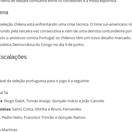
m tema de debate constante entre os torcedores e a mídia esportiva.
lena
 seleção chilena está enfrentando uma crise técnica. O time sul-americano nã
undo pela terceira vez consecutiva e vem de uma derrota contundente por 
pós o amistoso contra Portugal, os chilenos têm um novo desafio marcado,
pública Democrática do Congo no dia 9 de junho.
Escalações
vel da seleção portuguesa para o jogo é a seguinte:
osé Sá
s
: Diogo Dalot, Tomás Araújo, Gonçalo Inácio e João Cancelo
istas
: Samú Costa, Vitinha e Bruno Fernandes
: Pedro Neto, Francisco Trincão e Gonçalo Ramos
o Martinez