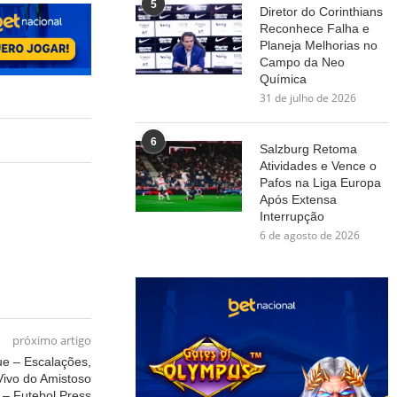
5
Diretor do Corinthians
Reconhece Falha e
Planeja Melhorias no
Campo da Neo
Química
31 de julho de 2026
6
Salzburg Retoma
Atividades e Vence o
Pafos na Liga Europa
Após Extensa
Interrupção
6 de agosto de 2026
próximo artigo
ue – Escalações,
Vivo do Amistoso
– Futebol Press