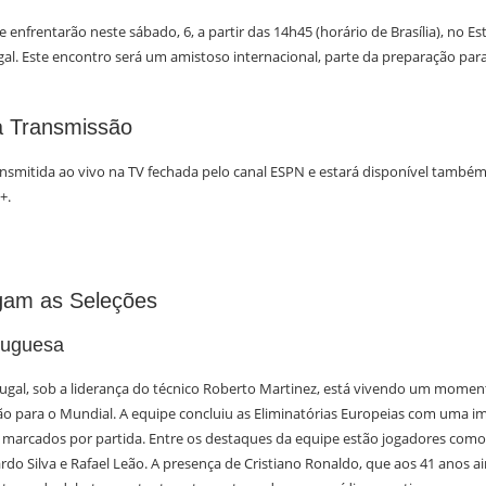
se enfrentarão neste sábado, 6, a partir das 14h45 (horário de Brasília), no E
gal. Este encontro será um amistoso internacional, parte da preparação par
a Transmissão
ansmitida ao vivo na TV fechada pelo canal ESPN e estará disponível também
+.
am as Seleções
tuguesa
tugal, sob a liderança do técnico Roberto Martinez, está vivendo um momen
o para o Mundial. A equipe concluiu as Eliminatórias Europeias com uma i
s marcados por partida. Entre os destaques da equipe estão jogadores com
do Silva e Rafael Leão. A presença de Cristiano Ronaldo, que aos 41 anos ai