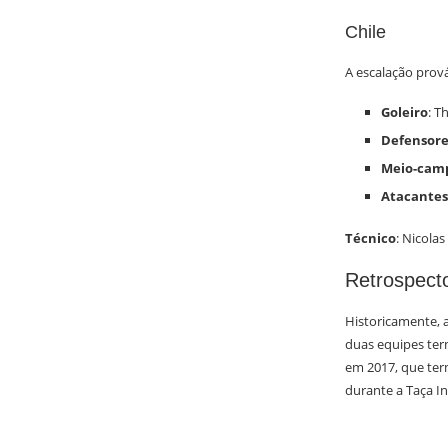
Chile
A escalação prová
Goleiro
: T
Defensore
Meio-camp
Atacantes
Técnico
: Nicola
Retrospect
Historicamente, a
duas equipes ter
em 2017, que ter
durante a Taça In