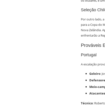
os titulares, é u
Seleção Chi
Por outro lado, a
para a Copa do M
Nova Zelândia. A
enfrentarão a Re
Prováveis 
Portugal
A escalação prová
Goleiro
: J
Defensore
Meio-camp
Atacantes
Técnico
: Robert