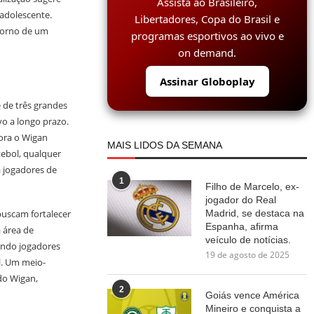
Assista ao Brasileiro,
 adolescente.
Libertadores, Copa do Brasil e
 torno de um
programas esportivos ao vivo e
on demand.
Assinar Globoplay
 de três grandes
o a longo prazo.
bora o Wigan
MAIS LIDOS DA SEMANA
ebol, qualquer
a jogadores de
1
Filho de Marcelo, ex-
jogador do Real
Madrid, se destaca na
buscam fortalecer
Espanha, afirma
 área de
veículo de notícias.
ando jogadores
19 de agosto de 2025
il. Um meio-
 do Wigan,
2
Goiás vence América
Mineiro e conquista a