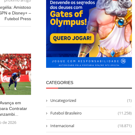
próximo artigo
Argélia: Amistoso
ESPN e Disney+ –
Futebol Press
CATEGORIES
Uncategorized
(1)
 Avança em
para Contratar
Futebol Brasileiro
(11.258)
nzambi...
ho de 2026
Internacional
(18.871)