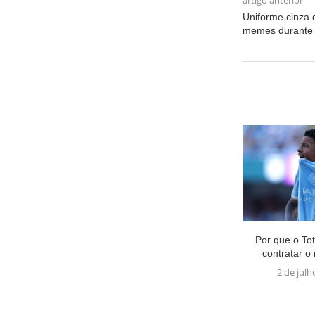
artigo anterior
Uniforme cinza 
memes durante
Por que o To
contratar o i
2 de julh