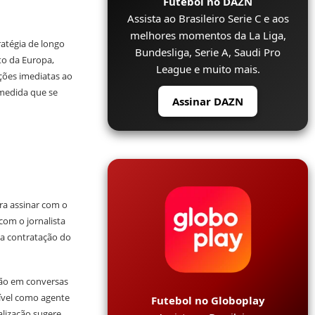
Futebol no DAZN
Assista ao Brasileiro Serie C e aos
melhores momentos da La Liga,
ratégia de longo
Bundesliga, Serie A, Saudi Pro
to da Europa,
League e muito mais.
ções imediatas ao
 medida que se
Assinar DAZN
ra assinar com o
com o jornalista
 a contratação do
tão em conversas
ível como agente
Futebol no Globoplay
lização sugere