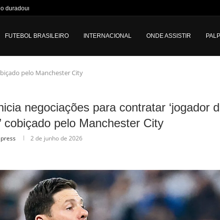
do duradouro
FUTEBOL BRASILEIRO
INTERNACIONAL
ONDE ASSISTIR
PALP
cobiçado pelo Manchester City
nicia negociações para contratar ‘jogador 
’ cobiçado pelo Manchester City
lpress
2 de junho de 2026