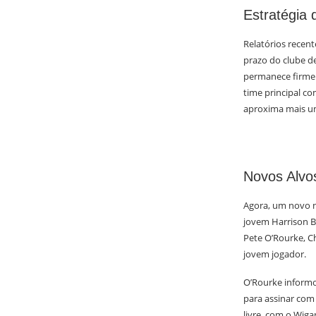
Estratégia 
Relatórios recent
prazo do clube d
permanece firme.
time principal c
aproxima mais um
Novos Alvo
Agora, um novo n
jovem Harrison Be
Pete O’Rourke, C
jovem jogador.
O’Rourke informo
para assinar com
livre, com o Wig