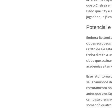
que o Chelsea enf
Dado que City e M
jogador que já co
Potencial e
Embora Bettoni a
clubes europeus 
O fato de ele est
tenha direito a 
clube que assinar
academias altam
Esse fator torna
seus caminhos de
recrutamento nos
antes que eles fa
campista ofensivo
somando quatro g