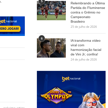
.
5
Relembrando a Última
Partida do Fluminense
contra o Grêmio no
Campeonato
Brasileiro
25 de julho de 2026
6
IA transforma vídeo
viral com
harmonização facial
de Vini Jr; confira!
24 de julho de 2026