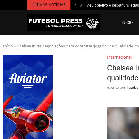
ÚLTIMAS NOTÍCIAS
Meu objetivo é deixar um lega
INÍCIO
Início
»
Chelsea inicia negociações para contratar ‘jogador de qualidade’ 
Internacional
Chelsea i
qualidade
escrito por
Futebo