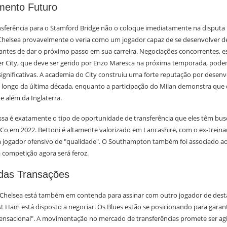
mento Futuro
ferência para o Stamford Bridge não o coloque imediatamente na disputa
o Chelsea provavelmente o veria como um jogador capaz de se desenvolver d
l antes de dar o próximo passo em sua carreira. Negociações concorrentes, 
 City, que deve ser gerido por Enzo Maresca na próxima temporada, pode
ignificativas. A academia do City construiu uma forte reputação por desenv
ao longo da última década, enquanto a participação do Milan demonstra que 
e além da Inglaterra.
essa é exatamente o tipo de oportunidade de transferência que eles têm bu
eCo em 2022. Bettoni é altamente valorizado em Lancashire, com o ex-trein
ogador ofensivo de "qualidade". O Southampton também foi associado ao
 competição agora será feroz.
das Transações
 Chelsea está também em contenda para assinar com outro jogador de des
t Ham está disposto a negociar. Os Blues estão se posicionando para garant
ensacional". A movimentação no mercado de transferências promete ser agi