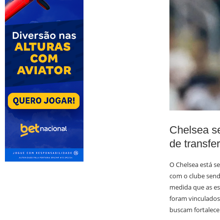
Chelsea s
de transfe
O Chelsea está s
com o clube send
medida que as est
foram vinculados 
buscam fortalece