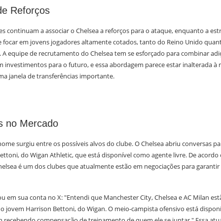
de Reforços
es continuam a associar o Chelsea a reforços para o ataque, enquanto a est
e focar em jovens jogadores altamente cotados, tanto do Reino Unido quan
 A equipe de recrutamento do Chelsea tem se esforçado para combinar adi
om investimentos para o futuro, e essa abordagem parece estar inalterada à
a janela de transferências importante.
s no Mercado
ome surgiu entre os possíveis alvos do clube. O Chelsea abriu conversas pa
ttoni, do Wigan Athletic, que está disponível como agente livre. De acordo 
helsea é um dos clubes que atualmente estão em negociações para garantir
u em sua conta no X: "Entendi que Manchester City, Chelsea e AC Milan es
 o jovem Harrison Bettoni, do Wigan. O meio-campista ofensivo está dispon
an recebendo compensação de treinamento de quem ele se juntar." Essa atua