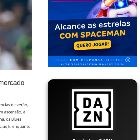
 mercado
ncias de verão,
m ascensão, à
na, os Blues
cius Jr, enquanto