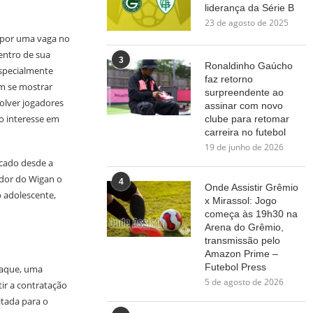
liderança da Série B
23 de agosto de 2025
 por uma vaga no
entro de sua
3
Ronaldinho Gaúcho
especialmente
faz retorno
m se mostrar
surpreendente ao
olver jogadores
assinar com novo
o interesse em
clube para retomar
carreira no futebol
19 de junho de 2026
scado desde a
ador do Wigan o
4
Onde Assistir Grêmio
 adolescente,
x Mirassol: Jogo
começa às 19h30 na
Arena do Grêmio,
transmissão pelo
Amazon Prime –
Futebol Press
taque, uma
5 de agosto de 2026
ir a contratação
tada para o