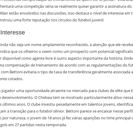
rentará uma competição séria se realmente quiser garantir a assinatura do
ilan estão envolvidos nas discussões, isso destaca o nível de interesse em
nstruiu uma forte reputação nos círculos do futebol juvenil.
 Interesse
inda não seja um nome amplamente reconhecido, a atenção que ele recebe
indica que os olheiros o veem como um prospecto com potencial significativ
ar disponível como agente livre é outro aspecto importante da história. Em
uma compensação de treinamento de acordo com as regulamentações do fut
 com Bettoni evitaria o tipo de taxa de transferência geralmente associada 
ente cotados.
 o jogador uma oportunidade atraente no mercado para clubes de elite que 
 desenvolvimento. O Chelsea tem se mostrado particularmente ativo nessa
 últimos anos. O clube investiu pesadamente em talentos jovens, identific
çam a transição para o futebol sênior. Bettoni parece se encaixar nesse perf
 por natureza, o jovem de 18 anos já fez várias aparições no time principal
ols em 27 partidas nesta temporada.