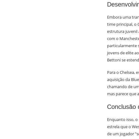
Desenvolvi
Embora uma trans
time principal, 
estrutura juveni
com o Manchester
particularmente s
jovens de elite 
Bettoni se estend
Para o Chelsea, 
aquisição da Blu
chamando de um j
mas parece que a
Conclusão 
Enquanto isso, o
estrela que o Wes
de um jogador "s