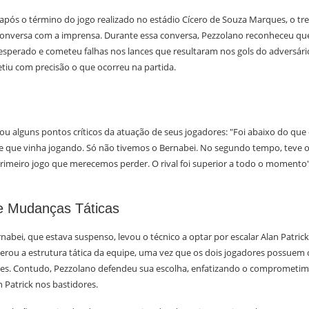
pós o término do jogo realizado no estádio Cícero de Souza Marques, o tr
onversa com a imprensa. Durante essa conversa, Pezzolano reconheceu qu
sperado e cometeu falhas nos lances que resultaram nos gols do adversári
fletiu com precisão o que ocorreu na partida.
ou alguns pontos críticos da atuação de seus jogadores: "Foi abaixo do qu
 que vinha jogando. Só não tivemos o Bernabei. No segundo tempo, teve o 
 primeiro jogo que merecemos perder. O rival foi superior a todo o momento"
e Mudanças Táticas
nabei, que estava suspenso, levou o técnico a optar por escalar Alan Patrick
rou a estrutura tática da equipe, uma vez que os dois jogadores possuem c
tes. Contudo, Pezzolano defendeu sua escolha, enfatizando o comprometim
 Patrick nos bastidores.