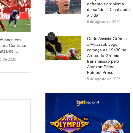
enfrentou problema
de saúde: “Desafiando
a vida”
6 de agosto de 2026
6
Onde Assistir Grêmio
 Avança em
x Mirassol: Jogo
para Contratar
começa às 19h30 na
nzambi...
Arena do Grêmio,
ho de 2026
transmissão pelo
Amazon Prime –
Futebol Press
5 de agosto de 2026