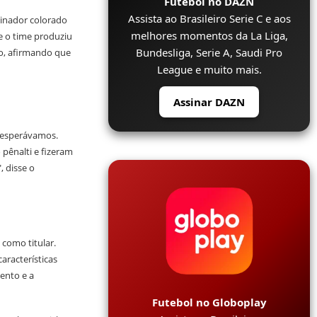
Futebol no DAZN
Assista ao Brasileiro Serie C e aos
einador colorado
melhores momentos da La Liga,
e o time produziu
Bundesliga, Serie A, Saudi Pro
o, afirmando que
League e muito mais.
Assinar DAZN
e esperávamos.
pênalti e fizeram
, disse o
 como titular.
aracterísticas
ento e a
Futebol no Globoplay