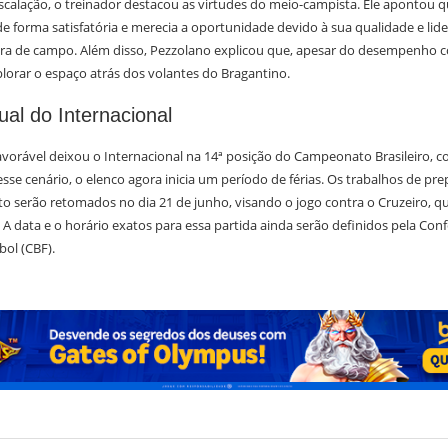
 escalação, o treinador destacou as virtudes do meio-campista. Ele apontou q
e forma satisfatória e merecia a oportunidade devido à sua qualidade e lide
ra de campo. Além disso, Pezzolano explicou que, apesar do desempenho co
plorar o espaço atrás dos volantes do Bragantino.
ual do Internacional
avorável deixou o Internacional na 14ª posição do Campeonato Brasileiro, c
sse cenário, o elenco agora inicia um período de férias. Os trabalhos de pr
o serão retomados no dia 21 de junho, visando o jogo contra o Cruzeiro, q
. A data e o horário exatos para essa partida ainda serão definidos pela Co
bol (CBF).