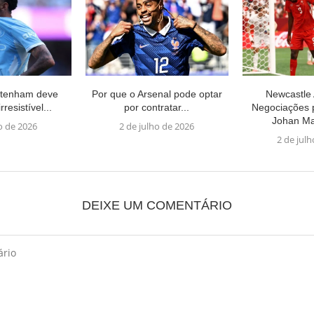
ttenham deve
Por que o Arsenal pode optar
Newcastle
rresistível...
por contratar...
Negociações 
Johan Ma
o de 2026
2 de julho de 2026
2 de jul
DEIXE UM COMENTÁRIO