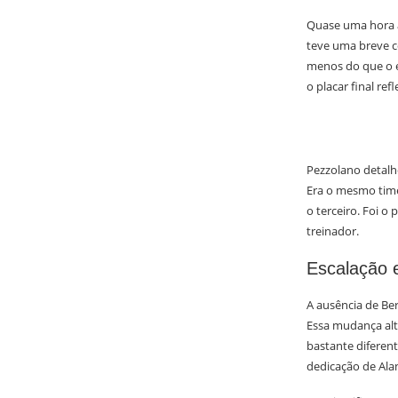
Quase uma hora a
teve uma breve c
menos do que o e
o placar final re
Pezzolano detalh
Era o mesmo time
o terceiro. Foi o
treinador.
Escalação 
A ausência de Ber
Essa mudança alte
bastante diferen
dedicação de Alan