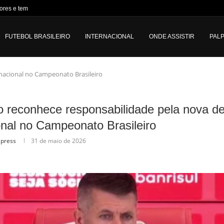
ores e tem apenas...
FUTEBOL BRASILEIRO
INTERNACIONAL
ONDE ASSISTIR
PALP
nacional no Campeonato Brasileiro
 reconhece responsabilidade pela nova de
onal no Campeonato Brasileiro
lpress
31 de maio de 2026