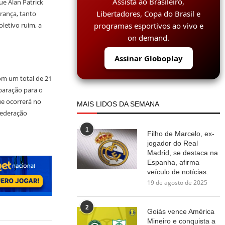
Assista ao Brasileiro,
ue Alan Patrick
Libertadores, Copa do Brasil e
rança, tanto
programas esportivos ao vivo e
letivo ruim, a
on demand.
Assinar Globoplay
om um total de 21
eparação para o
ue ocorrerá no
MAIS LIDOS DA SEMANA
nfederação
1
Filho de Marcelo, ex-
jogador do Real
Madrid, se destaca na
Espanha, afirma
veículo de notícias.
19 de agosto de 2025
2
Goiás vence América
Mineiro e conquista a