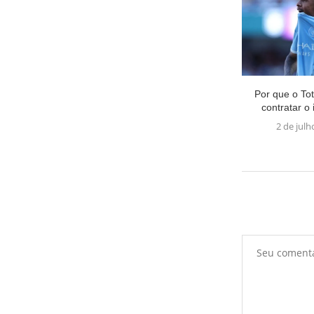
Por que o To
contratar o i
2 de julh