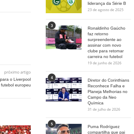
liderança da Série B
23 de agosto de 2025
3
Ronaldinho Gaúcho
faz retorno
surpreendente ao
assinar com novo
clube para retomar
carreira no futebol
19 de junho de 2026
próximo artigo
4
 para o Liverpool
Diretor do Corinthians
 futebol europeu
Reconhece Falha e
Planeja Melhorias no
Campo da Neo
Química
31 de julho de 2026
5
Puma Rodríguez
compartilha que pai