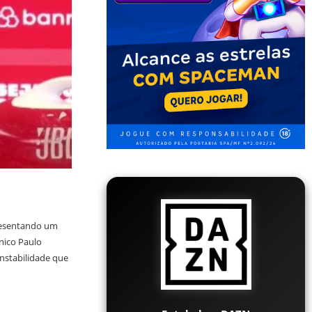
presentando um
nico Paulo
instabilidade que