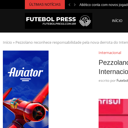
ÚLTIMAS NOTÍCIAS
Atlético conta com novos jogad
INÍCIO
Início
»
Pezzolano reconhece responsabilidade pela nova derrota do Inter
Internacional
Pezzolano
Internaci
escrito por
Futebo