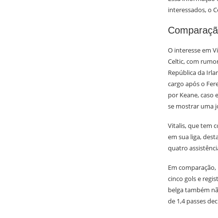
interessados, o C
Comparação
O interesse em V
Celtic, com rumo
República da Irl
cargo após o Fere
por Keane, caso e
se mostrar uma j
Vitalis, que tem
em sua liga, des
quatro assistênci
Em comparação, 
cinco gols e regi
belga também não
de 1,4 passes dec