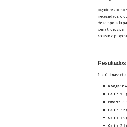
Jogadores como A
necessidade, o q
de temporada para
pênalti decisiva 
recusar a propos
Resultados
Nas últimas sete 
Rangers
: 
Celtic
: 1-2 
Hearts
: 2-
Celtic
: 3-6 
Celtic
: 1-0 
Celtic
: 3-1 