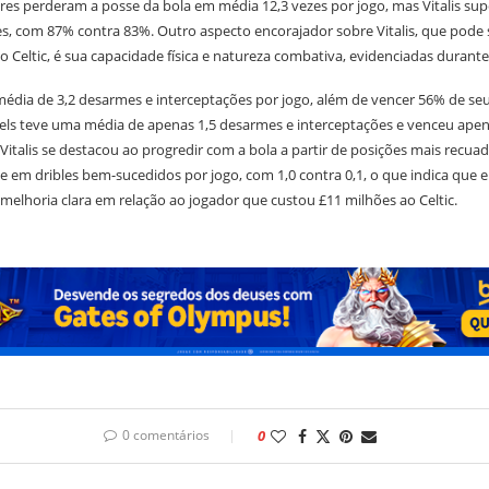
es perderam a posse da bola em média 12,3 vezes por jogo, mas Vitalis su
s, com 87% contra 83%. Outro aspecto encorajador sobre Vitalis, que pode s
 Celtic, é sua capacidade física e natureza combativa, evidenciadas durant
 média de 3,2 desarmes e interceptações por jogo, além de vencer 56% de se
ls teve uma média de apenas 1,5 desarmes e interceptações e venceu ape
Vitalis se destacou ao progredir com a bola a partir de posições mais recua
 em dribles bem-sucedidos por jogo, com 1,0 contra 0,1, o que indica que e
elhoria clara em relação ao jogador que custou £11 milhões ao Celtic.
0 comentários
0