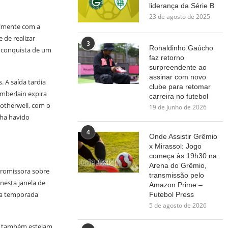
liderança da Série B
23 de agosto de 2025
almente com a
 de realizar
3
Ronaldinho Gaúcho
a conquista de um
faz retorno
surpreendente ao
assinar com novo
 A saída tardia
clube para retomar
mberlain expira
carreira no futebol
otherwell, com o
19 de junho de 2026
nha havido
4
Onde Assistir Grêmio
x Mirassol: Jogo
começa às 19h30 na
Arena do Grêmio,
promissora sobre
transmissão pelo
nesta janela de
Amazon Prime –
uma temporada
Futebol Press
5 de agosto de 2026
rs também estejam