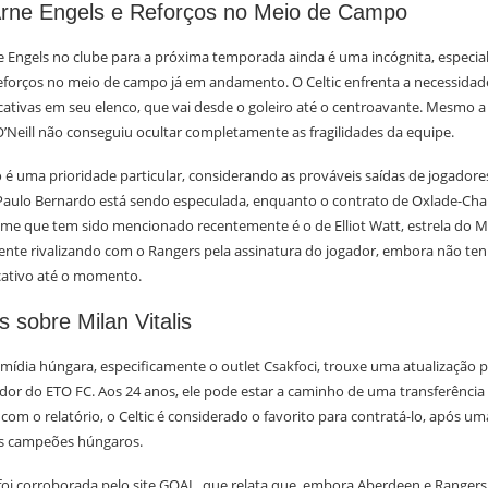
Arne Engels e Reforços no Meio de Campo
 Engels no clube para a próxima temporada ainda é uma incógnita, especi
eforços no meio de campo já em andamento. O Celtic enfrenta a necessidade
cativas em seu elenco, que vai desde o goleiro até o centroavante. Mesmo 
O’Neill não conseguiu ocultar completamente as fragilidades da equipe.
 uma prioridade particular, considerando as prováveis saídas de jogadores.
Paulo Bernardo está sendo especulada, enquanto o contrato de Oxlade-Cha
e que tem sido mencionado recentemente é o de Elliot Watt, estrela do M
ente rivalizando com o Rangers pela assinatura do jogador, embora não te
icativo até o momento.
s sobre Milan Vitalis
 mídia húngara, especificamente o outlet Csakfoci, trouxe uma atualização 
gador do ETO FC. Aos 24 anos, ele pode estar a caminho de uma transferência 
com o relatório, o Celtic é considerado o favorito para contratá-lo, após 
s campeões húngaros.
foi corroborada pelo site GOAL, que relata que, embora Aberdeen e Range