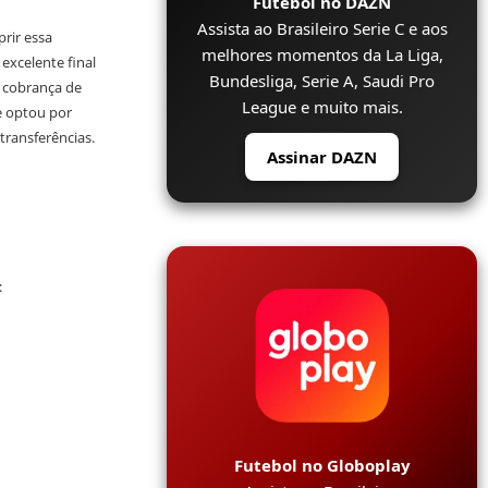
Futebol no DAZN
Assista ao Brasileiro Serie C e aos
rir essa
melhores momentos da La Liga,
excelente final
Bundesliga, Serie A, Saudi Pro
a cobrança de
League e muito mais.
e optou por
transferências.
Assinar DAZN
:
Futebol no Globoplay