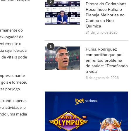
5
Diretor do Corinthians
Reconhece Falha e
Planeja Melhorias no
Campo da Neo
Química
permanente do
31 de julho de 2026
 ex-jogador da
centemente o
6
Puma Rodríguez
ia seja liderada
compartilha que pai
 de Vitalis pode
enfrentou problema
de saúde: “Desafiando
a vida”
impressionante
6 de agosto de 2026
 gols e forneceu
as por jogo.
marcando apenas
criatividade, o
tendo uma média