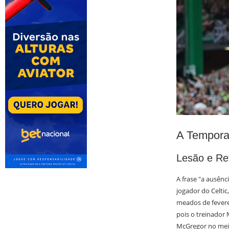
A Tempora
Lesão e Re
A frase "a ausênc
jogador do Celtic
meados de feverei
pois o treinador
McGregor no mei