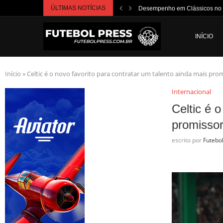
ÚLTIMAS NOTÍCIAS
Desempenho em Clássicos no 
INÍCIO
Início
»
Celtic é o novo favorito para contratar um talento ainda mais pro
Internacional
Celtic é 
promissor
escrito por
Futebo