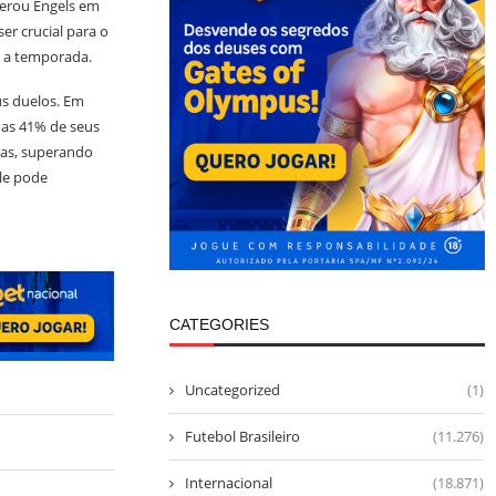
perou Engels em
er crucial para o
e a temporada.
us duelos. Em
nas 41% de seus
das, superando
le pode
CATEGORIES
Uncategorized
(1)
Futebol Brasileiro
(11.276)
Internacional
(18.871)