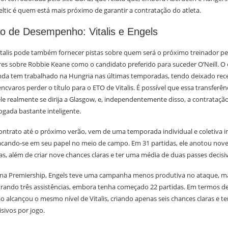
eltic é quem está mais próximo de garantir a contratação do atleta.
 de Desempenho: Vitalis e Engels
italis pode também fornecer pistas sobre quem será o próximo treinador 
res sobre Robbie Keane como o candidato preferido para suceder O’Neill. O
anda tem trabalhado na Hungria nas últimas temporadas, tendo deixado re
ncvaros perder o título para o ETO de Vitalis. É possível que essa transferênc
le realmente se dirija a Glasgow, e, independentemente disso, a contratação
ogada bastante inteligente.
 contrato até o próximo verão, vem de uma temporada individual e coletiva 
tacando-se em seu papel no meio de campo. Em 31 partidas, ele anotou nove
as, além de criar nove chances claras e ter uma média de duas passes decisiv
na Premiership, Engels teve uma campanha menos produtiva no ataque, 
strando três assistências, embora tenha começado 22 partidas. Em termos de 
 alcançou o mesmo nível de Vitalis, criando apenas seis chances claras e 
isivos por jogo.