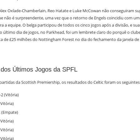
lex Oxlade-Chamberlain, Reo Hatate e Luke McCowan não conseguiram sup
ue não é surpreendente, uma vez que o retorno de Engels coincidiu com um 
 a equipe. O belga participou de todos os cinco jogos após a divisão, e su
no último dia de jogos, no Parkhead, foi um lembrete claro do porquê o club
ta de £25 milhões do Nottingham Forest no dia do fechamento da janela de 
 dos Últimos Jogos da SPFL
partidas da Scottish Premiership, os resultados do Celtic foram os seguintes
4-2 (Vitória)
(Vitória)
2 (Empate)
(Vitória)
(Vitória)
(Vitória)