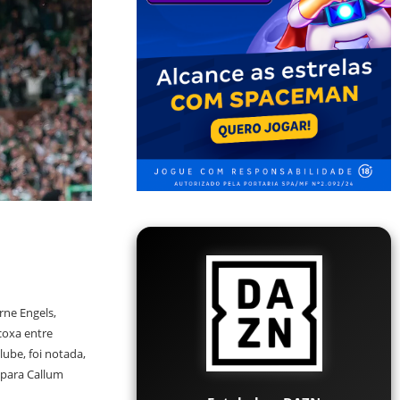
rne Engels,
coxa entre
lube, foi notada,
 para Callum