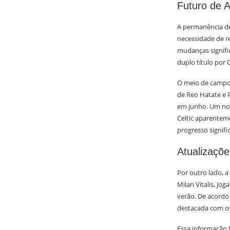
Futuro de 
A permanência de
necessidade de r
mudanças signifi
duplo título por 
O meio de campo é
de Reo Hatate e 
em junho. Um nom
Celtic aparentem
progresso signif
Atualizaçõe
Por outro lado, a
Milan Vitalis, jo
verão. De acordo 
destacada com o
Essa informação 