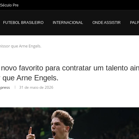
Século Preocupa o Fluminense
FUTEBOL BRASILEIRO
INTERNACIONAL
ONDE ASSISTIR
PALP
missor que Arne Engels.
o novo favorito para contratar um talento a
 que Arne Engels.
lpress
31 de maio de 2026