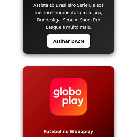
Assista ao Brasileiro Serie C e aos
melhores momentos da La Liga,
Bundesliga, Serie A, Saudi Pro
League e muito mais.
Assinar DAZN
Futebol no Globoplay