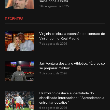
saiba onde assistir
19 de agosto de 2025
RECENTES
Virginia celebra a extensão do contrato de
Vini Jr com o Real Madrid
7 de agosto de 2026
Jair Ventura desafia o Athletico: “É preciso
se preparar melhor”
7 de agosto de 2026
Pezzolano destaca a identidade do
classificado Internacional: “Aprendemos a
enfrentar desafios”
6 de agosto de 2026