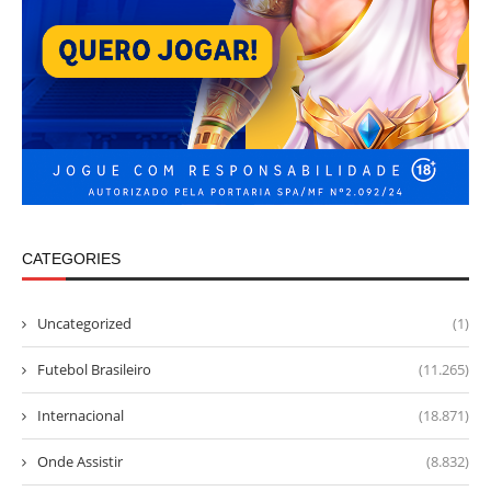
CATEGORIES
Uncategorized
(1)
Futebol Brasileiro
(11.265)
Internacional
(18.871)
Onde Assistir
(8.832)