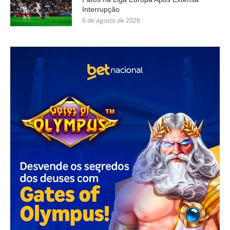
Interrupção
6 de agosto de 2026