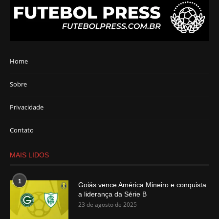
Home
Sobre
Privacidade
Contato
MAIS LIDOS
1
Goiás vence América Mineiro e conquista
a liderança da Série B
23 de agosto de 2025