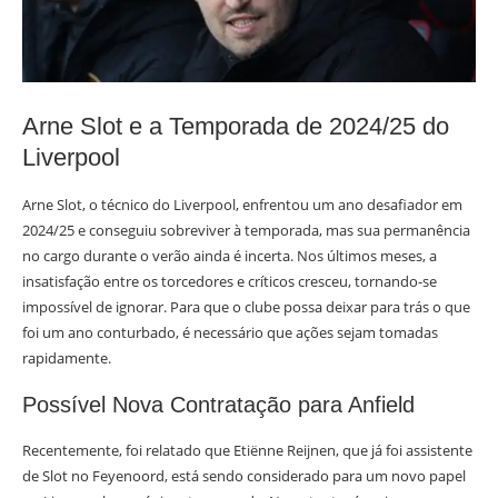
Arne Slot e a Temporada de 2024/25 do
Liverpool
Arne Slot, o técnico do Liverpool, enfrentou um ano desafiador em
2024/25 e conseguiu sobreviver à temporada, mas sua permanência
no cargo durante o verão ainda é incerta. Nos últimos meses, a
insatisfação entre os torcedores e críticos cresceu, tornando-se
impossível de ignorar. Para que o clube possa deixar para trás o que
foi um ano conturbado, é necessário que ações sejam tomadas
rapidamente.
Possível Nova Contratação para Anfield
Recentemente, foi relatado que Etiënne Reijnen, que já foi assistente
de Slot no Feyenoord, está sendo considerado para um novo papel