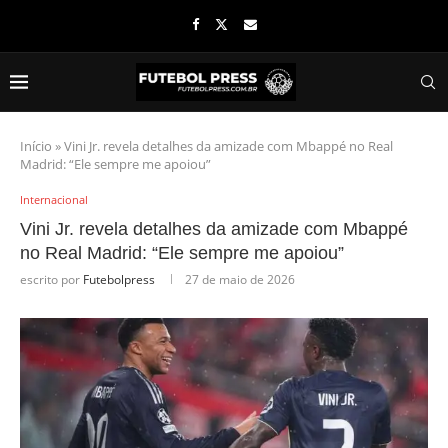
Início
»
Vini Jr. revela detalhes da amizade com Mbappé no Real
Madrid: “Ele sempre me apoiou”
Internacional
Vini Jr. revela detalhes da amizade com Mbappé
no Real Madrid: “Ele sempre me apoiou”
escrito por
Futebolpress
27 de maio de 2026