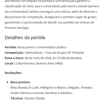
até mesmo um empate na partida é suficiente para garantir a
classificação do time, que é comandado pelo técnico Daniel Garnero.
Se a Universidad Católica conseguir uma vitória, além de eliminar o
Boca Juniors da competição, assegurará o primeiro lugar do grupo,
garantindo a oportunidade de decidir sua partida nas oitavas de
final em Santiago.
Detalhes da partida
Partida:
Boca Juniors x Universidad Católica
Competição:
Libertadores – Fase de Grupos (6ª Rodada)
Data e Hora:
28 de maio de 2026, às 21h30 (de Brasília)
Local:
La Bombonera, Buenos Aires (ARG)
Escalações:
Boca Juniors:
Brey; Braida; Di Lollo, Pellegrino e Blanco; Delgado, Paredes,
Ander Herrera e Aranda; Giménez e Zeballos.
Técnico:
Claudio Úbeda.