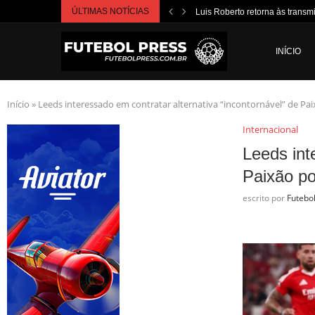
ÚLTIMAS NOTÍCIAS
Luis Roberto retorna às transm
INÍCIO
Início
»
Leeds interessado em contratar alternativa “incontornável” de Pa
Internacional
Leeds int
Paixão po
escrito por
Futebo