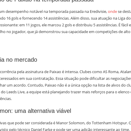
 um desempenho notável na temporada passada na Eredivisie,
onde
se dest
do 16 gols e fornecendo 14 assistências. Além disso, sua atuação na Liga d
sionante: em 11 jogos, ele marcou 2 gols e distribuiu 5 assistências. É fácil
olho no jogador, que já demonstrou sua capacidade em competições de alto 
ia no mercado
corrência pela assinatura de Paixao é intensa. Clubes como AS Roma, Atalan
eressados em sua contratação. Essa situação pode dificultar as negociaçõe
har um acordo. Contudo, Paixao não é a única opção na lista de alvos do cl
o Leeds Live, a equipe está planejando trazer mais reforços para o elenco
ências.
on: uma alternativa viável
ivas que pode ser considerada é Manor Solomon, do Tottenham Hotspur. O
visto pelo técnico Daniel Farke e pode ser uma adição interessante ao time