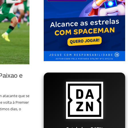
Paixao e
m atacante que se
e volta à Premier
imos dias, o