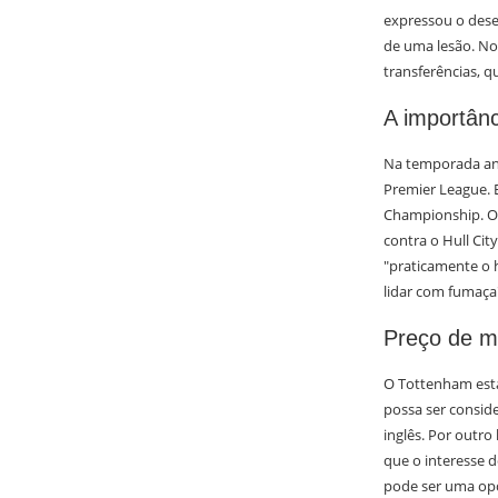
expressou o dese
de uma lesão. No
transferências, q
A importân
Na temporada ant
Premier League. E
Championship. O 
contra o Hull Cit
"praticamente o 
lidar com fumaça
Preço de me
O Tottenham est
possa ser conside
inglês. Por outro
que o interesse 
pode ser uma opçã