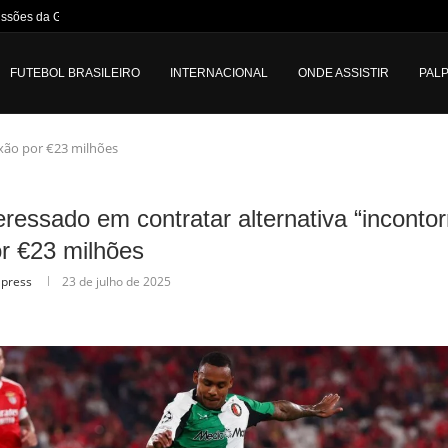
issões da Globo após...
FUTEBOL BRASILEIRO
INTERNACIONAL
ONDE ASSISTIR
PALP
ixão por €23 milhões
eressado em contratar alternativa “incontor
r €23 milhões
lpress
23 de julho de 2025