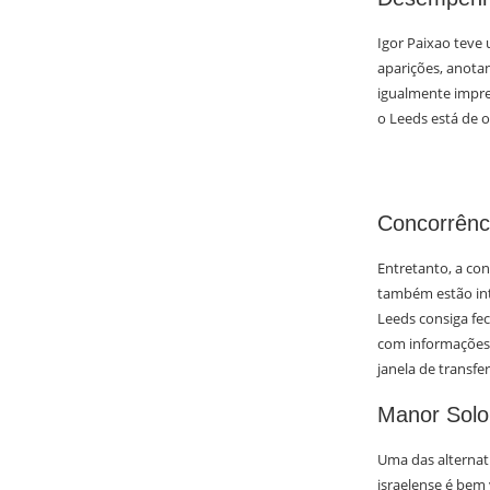
Igor Paixao teve
aparições, anotan
igualmente impres
o Leeds está de 
Concorrênc
Entretanto, a con
também estão int
Leeds consiga fec
com informações d
janela de transfer
Manor Solom
Uma das alternat
israelense é bem 