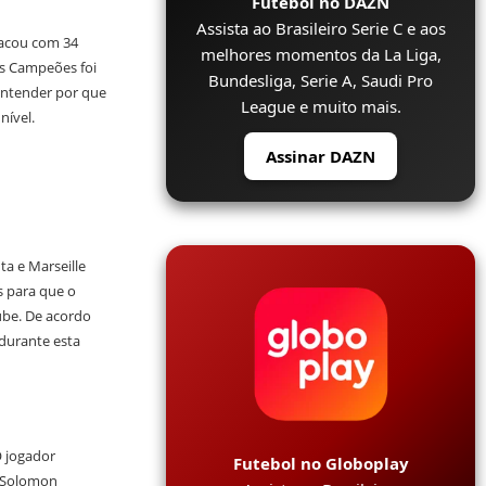
Futebol no DAZN
Assista ao Brasileiro Serie C e aos
acou com 34
melhores momentos da La Liga,
os Campeões foi
Bundesliga, Serie A, Saudi Pro
 entender por que
League e muito mais.
nível.
Assinar DAZN
ta e Marseille
s para que o
ube. De acordo
 durante esta
 jogador
Futebol no Globoplay
. Solomon