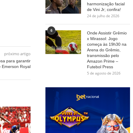
harmonização facial
de Vini Jr; confira!
24 de julho de 2026
6
Onde Assistir Grêmio
x Mirassol: Jogo
começa às 19h30 na
Arena do Grêmio,
próximo artigo
transmissão pelo
sa para garantir
Amazon Prime –
e Emerson Royal
Futebol Press
5 de agosto de 2026