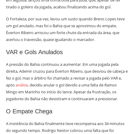
em seguida, lançou uma ótima bola para Juba, que, apesar de ter
tirado o goleiro da jogada, acabou finalizando acima do gol.
O Fortaleza, por sua vez, levou um susto quando Breno Lopes teve
um gol anulado, mas foi o Bahia que se aproximou do empate.
Éverton Ribeiro arriscou um forte chute da entrada da área, que
acertou o travessão, quase igualando o marcador.
VAR e Gols Anulados
A pressão do Bahia continuou a aumentar. Em uma jogada pela
direita, Ademir cruzou para Éverton Ribeiro, que desviou de cabeça e
fez o gol, mas o árbitro foi chamado a revisar a jogada pelo VAR e,
após
análise
, decidiu anular o gol devido a uma falta de Ramos
Mingo em Marinho no início do lance. Apesar da frustração, os
jogadores do Bahia não desistiram e continuaram a pressionar.
O Empate Chega
A insistência do Bahia finalmente teve recompensa aos 34 minutos
do segundo tempo. Rodrigo Nestor cobrou uma falta que foi