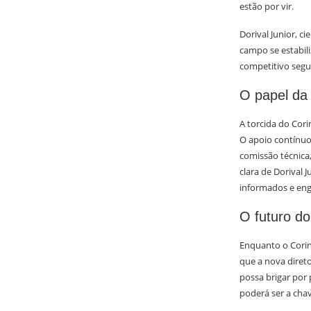
estão por vir.
Dorival Junior, c
campo se estabili
competitivo segu
O papel da 
A torcida do Cor
O apoio contínuo
comissão técnica
clara de Dorival 
informados e eng
O futuro do
Enquanto o Corin
que a nova direto
possa brigar por 
poderá ser a chav