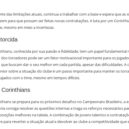
iente das limitações atuais, continua a trabalhar com a base e espera que as s
zem para que possam ser feitas novas contratações. A luta por um Corinthia
e, mesmo em meio a incertezas.
torcida
inthians, conhecida por sua paixão e fidelidade, tem um papel fundamenta
 dos torcedores pode ser um fator motivacional importante para os jogador
, que buscam dar o seu melhor em cada partida, apesar das dificuldades. A
Junior sobre a situação do clube é um passo importante para manter os torc
ajados com o time, mesmo em tempos difíceis.
 Corinthians
thians se prepara para os próximos desafios no Campeonato Brasileiro, a e
ria consiga resolver as questões internas e traga os reforços necessários pa
posições melhores na tabela. A combinação de jovens talentos e contrataçõe
e para reverter a situação atual e devolver ao clube a competitividade que 