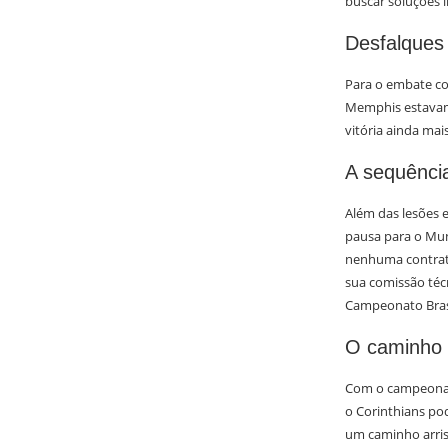
buscar soluções i
Desfalques 
Para o embate co
Memphis estavam 
vitória ainda mai
A sequênci
Além das lesões 
pausa para o Mun
nenhuma contrata
sua comissão téc
Campeonato Brasi
O caminho 
Com o campeonato
o Corinthians pod
um caminho arris