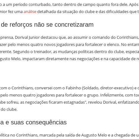
 a um período conturbado, tanto dentro de campo quanto fora dele. Após a
unior fez uma
análise
detalhada da situação do clube e das dificuldades que 
de reforços não se concretizaram
mprensa, Dorival Junior destacou que, ao assumir o comando do Corinthians,
azer pelo menos quatro novos jogadores para fortalecer o elenco. No entant
rente. Segundo o treinador, as mudanças políticas dentro do clube, especi
gusto Melo, impactaram diretamente nas negociações e na capacidade de re
om o Corinthians, conversei com o Fabinho (Soldado, diretor-executivo) e d
 pelo menos quatro jogadores para fortalecer o grupo. Infelizmente, com t
ube sofreu, as negociações ficaram estagnadas", revelou Dorival, enfatizando
 do clube.
ica e suas consequências
política no Corinthians, marcada pela saída de Augusto Melo e a chegada de