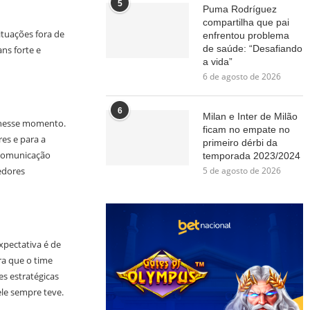
5
Puma Rodríguez
compartilha que pai
ituações fora de
enfrentou problema
de saúde: “Desafiando
ns forte e
a vida”
6 de agosto de 2026
6
Milan e Inter de Milão
l nesse momento.
ficam no empate no
es e para a
primeiro dérbi da
 comunicação
temporada 2023/2024
5 de agosto de 2026
edores
xpectativa é de
ra que o time
s estratégicas
ele sempre teve.