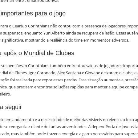
nternamente", enfatizou Dorival.
importantes para o jogo
ntra o Ceará, o Corinthians não contou com a presença de jogadores impo
suspensos, enquanto Yuri Alberto ainda se recupera de lesão. Essas ausên
s significativa, mostrando a resiliência do time em momentos adversos.
a após o Mundial de Clubes
e suspensões, o Corinthians também enfrentou saídas de jogadores importa
dial de Clubes. Igor Coronado, Alex Santana e Giovane deixaram o clube, 
ção foi realizada para repor essas perdas. Essa situação aumenta a pressão
nica, que precisam encontrar soluções rápidas para manter a equipe compet
leiro.
a seguir
 em andamento e a necessidade de melhorias visíveis no elenco, o foco 
e se reorganizar diante de tantas adversidades. A dependência de jovens t
cado, mas também pode trazer a energia e a garra necessárias para superar