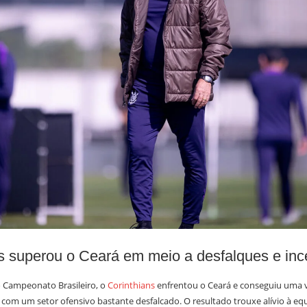
s superou o Ceará em meio a desfalques e inc
 Campeonato Brasileiro, o
Corinthians
enfrentou o Ceará e conseguiu uma v
com um setor ofensivo bastante desfalcado. O resultado trouxe alívio à equ