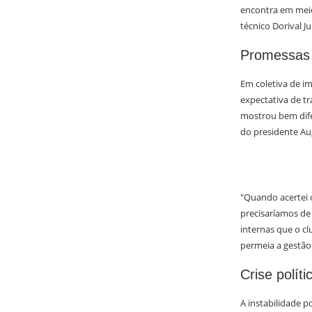
encontra em meio
técnico Dorival J
Promessas 
Em coletiva de i
expectativa de tr
mostrou bem dife
do presidente Au
"Quando acertei c
precisaríamos de
internas que o cl
permeia a gestão
Crise polít
A instabilidade 