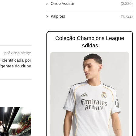
Onde Assistir
(8.826)
Palpites
(1.722)
Coleção Champions League
Adidas
próximo artigo
 identificada por
rigentes do clube