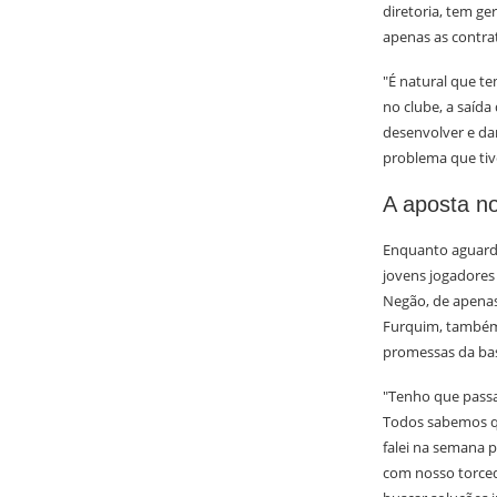
diretoria, tem g
apenas as contra
"É natural que t
no clube, a saída
desenvolver e da
problema que tiv
A aposta no
Enquanto aguarda
jovens jogadores
Negão, de apenas
Furquim, também 
promessas da ba
"Tenho que passa
Todos sabemos qu
falei na semana p
com nosso torced