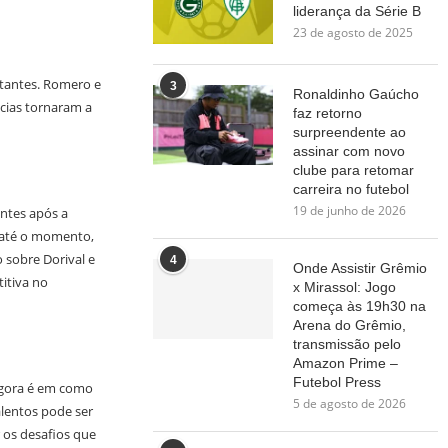
liderança da Série B
23 de agosto de 2025
rtantes. Romero e
3
Ronaldinho Gaúcho
cias tornaram a
faz retorno
surpreendente ao
assinar com novo
clube para retomar
carreira no futebol
19 de junho de 2026
ntes após a
e até o momento,
 sobre Dorival e
4
Onde Assistir Grêmio
itiva no
x Mirassol: Jogo
começa às 19h30 na
Arena do Grêmio,
transmissão pelo
Amazon Prime –
Futebol Press
agora é em como
5 de agosto de 2026
alentos pode ser
 os desafios que