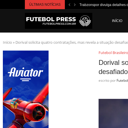
ÚLTIMAS NOTÍCIAS
Trabzonspor divulga detalhes 
INÍCIO
Início
»
Dorival solicita quatro contratações, mas revela a situação desafi
Futebol Brasileir
Dorival s
desafiado
escrito por
Futebo