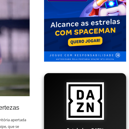
ertezas
itória apertada
ipe, que se