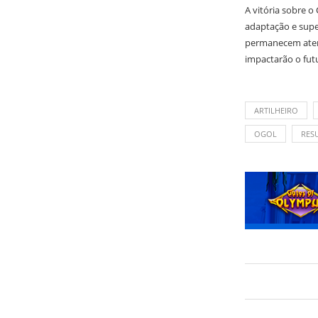
A vitória sobre o
adaptação e supe
permanecem atent
impactarão o fut
ARTILHEIRO
OGOL
RES