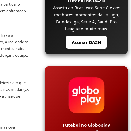
Futebol no DAZN
 partida, o
Assista ao Brasileiro Serie C e aos
tem enfrentado.
melhores momentos da La Liga,
Bundesliga, Serie A, Saudi Pro
League e muito mais.
 havia a
Assinar DAZN
o, a realidade se
almente a saída
forçar a equipe.
eixei claro que
odas as mudanças
 a crise que
Futebol no Globoplay
 uma nova