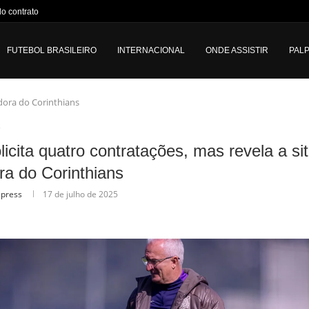
do contrato de Mohamed Salah;...
FUTEBOL BRASILEIRO
INTERNACIONAL
ONDE ASSISTIR
PALP
adora do Corinthians
o
olicita quatro contratações, mas revela a s
ra do Corinthians
lpress
17 de julho de 2025