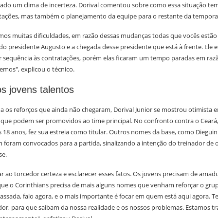
erado um clima de incerteza. Dorival comentou sobre como essa situação tem
tações, mas também o planejamento da equipe para o restante da tempora
emos muitas dificuldades, em razão dessas mudanças todas que vocês est
 do presidente Augusto e a chegada desse presidente que está à frente. Ele 
r sequência às contratações, porém elas ficaram um tempo paradas em raz
emos", explicou o técnico.
s jovens talentos
 os reforços que ainda não chegaram, Dorival Junior se mostrou otimista e
 que podem ser promovidos ao time principal. No confronto contra o Ceará
 18 anos, fez sua estreia como titular. Outros nomes da base, como Diegui
foram convocados para a partida, sinalizando a intenção do treinador de o
se.
r ao torcedor certeza e esclarecer esses fatos. Os jovens precisam de amad
e o Corinthians precisa de mais alguns nomes que venham reforçar o grupo
assada, falo agora, e o mais importante é focar em quem está aqui agora. Te
or, para que saibam da nossa realidade e os nossos problemas. Estamos t