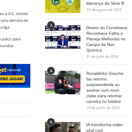
liderança da Série B
23 de agosto de 2025
eu o D.C. United
m uma derrota de
3
 liga.
Diretor do Corinthians
Reconhece Falha e
m palco para
Planeja Melhorias no
Campo da Neo
mundial.
Química
31 de julho de 2026
4
Ronaldinho Gaúcho
faz retorno
surpreendente ao
assinar com novo
clube para retomar
carreira no futebol
19 de junho de 2026
5
IA transforma vídeo
viral com