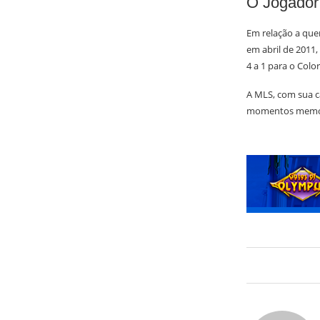
O Jogador
Em relação a que
em abril de 2011,
4 a 1 para o Col
A MLS, com sua ca
momentos memoráv