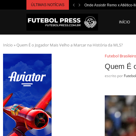
ÚLTIMAS NOTÍCIAS
Onde Assistir Remo x Atlético-
INÍCIO
Início
»
Quem É o Jogador Mais Velho a Marcar na História da MLS?
Futebol Brasileir
Quem É o
escrito por
Futebo