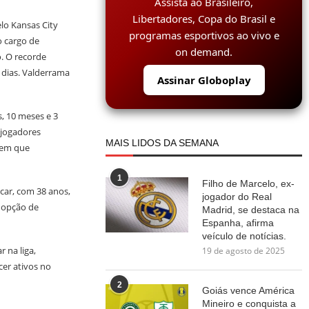
Assista ao Brasileiro,
Libertadores, Copa do Brasil e
lo Kansas City
programas esportivos ao vivo e
o cargo de
on demand.
. O recorde
 dias. Valderrama
Assinar Globoplay
s, 10 meses e 3
 jogadores
MAIS LIDOS DA SEMANA
 em que
1
Filho de Marcelo, ex-
car, com 38 anos,
jogador do Real
a opção de
Madrid, se destaca na
Espanha, afirma
veículo de notícias.
 na liga,
19 de agosto de 2025
er ativos no
2
Goiás vence América
Mineiro e conquista a