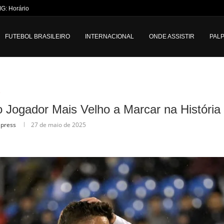
MG: Horário e Transmissão...
FUTEBOL BRASILEIRO
INTERNACIONAL
ONDE ASSISTIR
PALP
o
 Jogador Mais Velho a Marcar na Históri
lpress
27 de maio de 2025