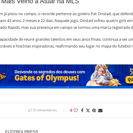
 Mais Velho a Atuar na MLS
m já pisou no campo, o recorde pertence ao goleiro Pat Onstad, que defend
 aos 43 anos, 2 meses e 22 dias. Naquele jogo, Onstad sofreu quatro gols e
orado Rapids, mas sua presença em campo se tornou uma marca registrada da
pacidade de reunir grandes talentos em seus anos finais, continua a ser u
eis e histórias inspiradoras, reafirmando seu lugar no mapa do futebol 
0 comentários
0
FUTEBOLPRESS