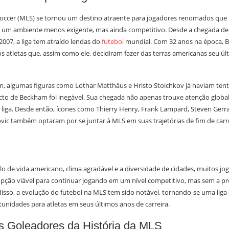
occer (MLS) se tornou um destino atraente para jogadores renomados que
m um ambiente menos exigente, mas ainda competitivo. Desde a chegada d
007, a liga tem atraído lendas do
futebol
mundial. Com 32 anos na época, B
s atletas que, assim como ele, decidiram fazer das terras americanas seu úl
, algumas figuras como Lothar Matthäus e Hristo Stoichkov já haviam tent
to de Beckham foi inegável. Sua chegada não apenas trouxe atenção glob
a liga. Desde então, ícones como Thierry Henry, Frank Lampard, Steven Gerra
vic também optaram por se juntar à MLS em suas trajetórias de fim de carre
ilo de vida americano, clima agradável e a diversidade de cidades, muitos j
ão viável para continuar jogando em um nível competitivo, mas sem a pre
isso, a evolução do futebol na MLS tem sido notável, tornando-se uma liga
unidades para atletas em seus últimos anos de carreira.
s Goleadores da História da MLS