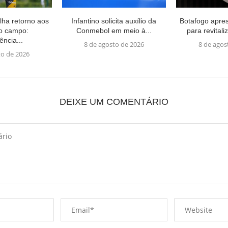
lha retorno aos
Infantino solicita auxílio da
Botafogo apres
no campo:
Conmebol em meio à...
para revital
ência...
8 de agosto de 2026
8 de agos
to de 2026
DEIXE UM COMENTÁRIO