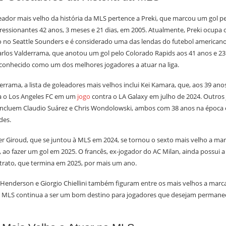
eador mais velho da história da MLS pertence a Preki, que marcou um gol pe
essionantes 42 anos, 3 meses e 21 dias, em 2005. Atualmente, Preki ocupa 
co no Seattle Sounders e é considerado uma das lendas do futebol americano
Carlos Valderrama, que anotou um gol pelo Colorado Rapids aos 41 anos e 23
onhecido como um dos melhores jogadores a atuar na liga.
errama, a lista de goleadores mais velhos inclui Kei Kamara, que, aos 39 ano
a o Los Angeles FC em um
jogo
contra o LA Galaxy em julho de 2024. Outros
a incluem Claudio Suárez e Chris Wondolowski, ambos com 38 anos na época
des.
ier Giroud, que se juntou à MLS em 2024, se tornou o sexto mais velho a mar
, ao fazer um gol em 2025. O francês, ex-jogador do AC Milan, ainda possui 
trato, que termina em 2025, por mais um ano.
 Henderson e Giorgio Chiellini também figuram entre os mais velhos a marcar
MLS continua a ser um bom destino para jogadores que desejam permanec