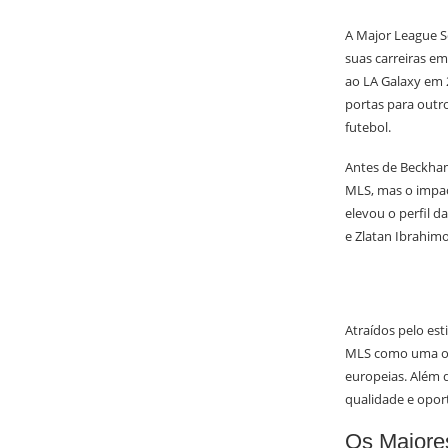
A Major League S
suas carreiras e
ao LA Galaxy em 2
portas para outro
futebol.
Antes de Beckham
MLS, mas o impac
elevou o perfil d
e Zlatan Ibrahimo
Atraídos pelo est
MLS como uma opç
europeias. Além d
qualidade e oport
Os Maiore