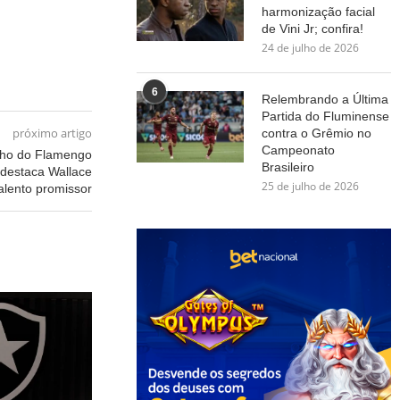
harmonização facial
de Vini Jr; confira!
24 de julho de 2026
6
Relembrando a Última
Partida do Fluminense
próximo artigo
contra o Grêmio no
Campeonato
alho do Flamengo
Brasileiro
 destaca Wallace
25 de julho de 2026
lento promissor