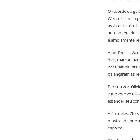
O recorde do gol
Wizards com impr
assistente técni
anterior era de 
é amplamente rec
Após Preki e Vald
dias, marcou par
notáveis na list
balançaram as re
Por sua vez, Oliv
7 meses e 25 dias
estender seu con
Além deles, Chris
mostrando que a 
esporte.