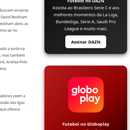
Futebol no DAZN
Assista ao Brasileiro Serie C e aos
 buscam encerrar
melhores momentos da La Liga,
e David Beckham
Bundesliga, Serie A, Saudi Pro
eckham abriu as
League e muito mais.
timo lar no
Assinar DAZN
ado a sorte na
al, mas também
rd, Andrea Pirlo
ira.
ogadores veem a
ssão das ligas
 que oferece
Futebol no Globoplay