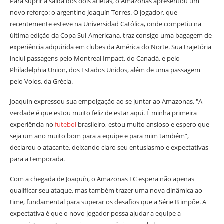
Para suprir a saída dos dois atletas, o Amazonas apresentou um
novo reforço: o argentino Joaquín Torres. O jogador, que
recentemente esteve na Universidad Católica, onde competiu na
última edição da Copa Sul-Americana, traz consigo uma bagagem de
experiência adquirida em clubes da América do Norte. Sua trajetória
inclui passagens pelo Montreal Impact, do Canadá, e pelo
Philadelphia Union, dos Estados Unidos, além de uma passagem
pelo Volos, da Grécia.
Joaquín expressou sua empolgação ao se juntar ao Amazonas. "A
verdade é que estou muito feliz de estar aqui. É minha primeira
experiência no
futebol
brasileiro, estou muito ansioso e espero que
seja um ano muito bom para a equipe e para mim também”,
declarou o atacante, deixando claro seu entusiasmo e expectativas
para a temporada.
Com a chegada de Joaquín, o Amazonas FC espera não apenas
qualificar seu ataque, mas também trazer uma nova dinâmica ao
time, fundamental para superar os desafios que a Série B impõe. A
expectativa é que o novo jogador possa ajudar a equipe a