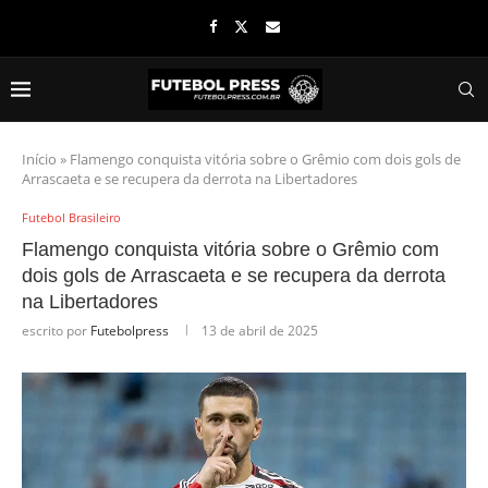
Início
»
Flamengo conquista vitória sobre o Grêmio com dois gols de
Arrascaeta e se recupera da derrota na Libertadores
Futebol Brasileiro
Flamengo conquista vitória sobre o Grêmio com
dois gols de Arrascaeta e se recupera da derrota
na Libertadores
escrito por
Futebolpress
13 de abril de 2025