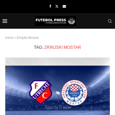
Início
»
Zrinjski Mostar
TAG:
ZRINJSKI MOSTAR