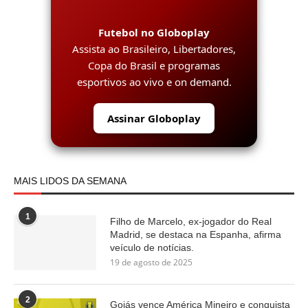
Futebol no Globoplay
Assista ao Brasileiro, Libertadores,
Copa do Brasil e programas
esportivos ao vivo e on demand.
Assinar Globoplay
MAIS LIDOS DA SEMANA
1
Filho de Marcelo, ex-jogador do Real
Madrid, se destaca na Espanha, afirma
veículo de notícias.
19 de agosto de 2025
2
Goiás vence América Mineiro e conquista