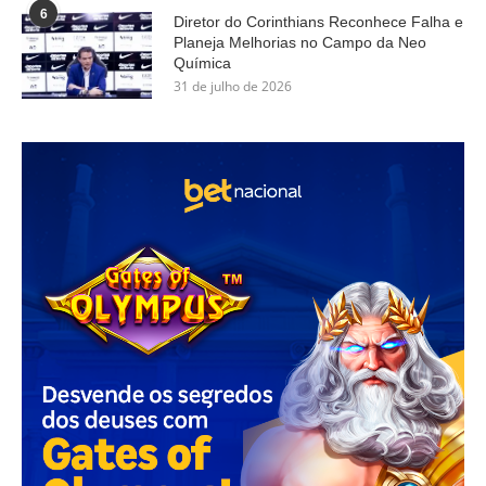
6
Diretor do Corinthians Reconhece Falha e
Planeja Melhorias no Campo da Neo
Química
31 de julho de 2026