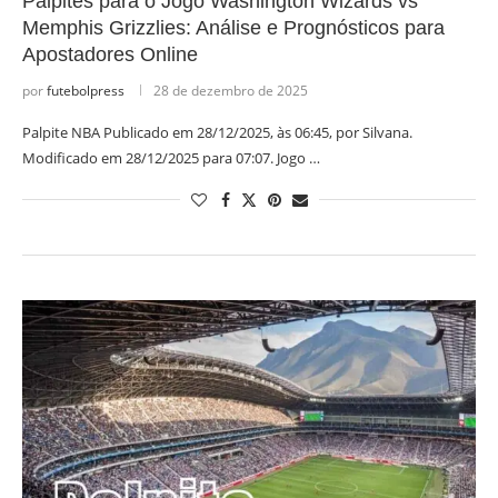
Palpites para o Jogo Washington Wizards vs
Memphis Grizzlies: Análise e Prognósticos para
Apostadores Online
por
futebolpress
28 de dezembro de 2025
Palpite NBA Publicado em 28/12/2025, às 06:45, por Silvana.
Modificado em 28/12/2025 para 07:07. Jogo …