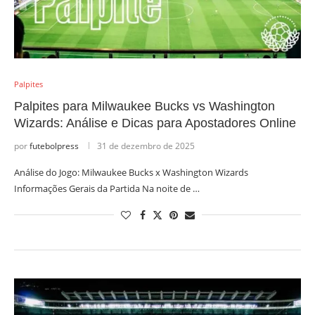
Palpites
Palpites para Milwaukee Bucks vs Washington
Wizards: Análise e Dicas para Apostadores Online
por
futebolpress
31 de dezembro de 2025
Análise do Jogo: Milwaukee Bucks x Washington Wizards
Informações Gerais da Partida Na noite de …