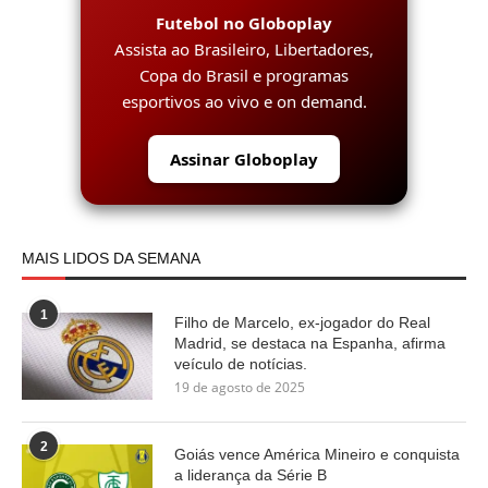
Futebol no Globoplay
Assista ao Brasileiro, Libertadores,
Copa do Brasil e programas
esportivos ao vivo e on demand.
Assinar Globoplay
MAIS LIDOS DA SEMANA
1
Filho de Marcelo, ex-jogador do Real
Madrid, se destaca na Espanha, afirma
veículo de notícias.
19 de agosto de 2025
2
Goiás vence América Mineiro e conquista
a liderança da Série B