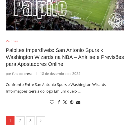
Palpites
Palpites Imperdíveis: San Antonio Spurs x
Washington Wizards na NBA – Análise e Previsões
para Apostadores Online
por
futebolpress
18 de dezembro de 2025
Confronto Entre San Antonio Spurs e Washington Wizards
Informações Gerais do Jogo Em um duelo …
1
2
3