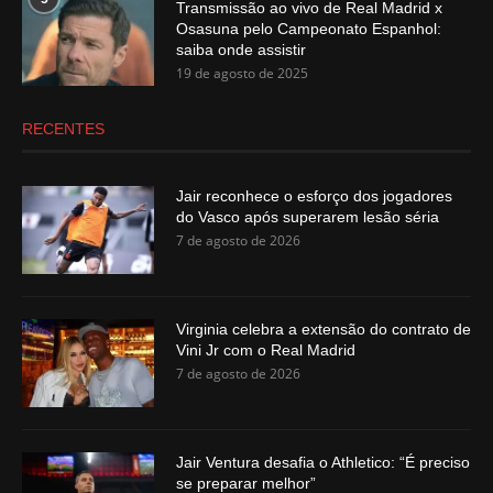
Transmissão ao vivo de Real Madrid x
Osasuna pelo Campeonato Espanhol:
saiba onde assistir
19 de agosto de 2025
RECENTES
Jair reconhece o esforço dos jogadores
do Vasco após superarem lesão séria
7 de agosto de 2026
Virginia celebra a extensão do contrato de
Vini Jr com o Real Madrid
7 de agosto de 2026
Jair Ventura desafia o Athletico: “É preciso
se preparar melhor”