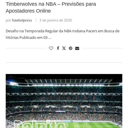
Timberwolves na NBA – Previsões para
Apostadores Online
por
futebolpress
3 de janeiro de 2026
Desafio na Temporada Regular da NBA Indiana Pacers em Busca de
Vitórias Publicado em 03 …