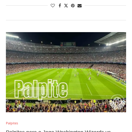
Palpites