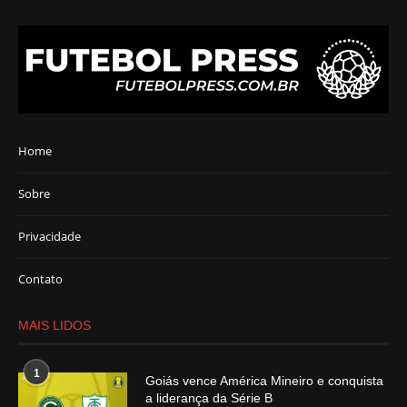
Home
Sobre
Privacidade
Contato
MAIS LIDOS
1
Goiás vence América Mineiro e conquista
a liderança da Série B