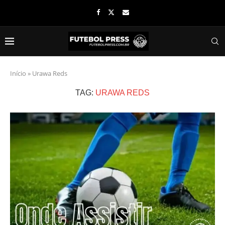
Início
»
Urawa Reds
TAG:
URAWA REDS