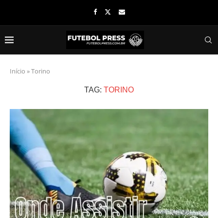
Início
»
Torino
TAG:
TORINO