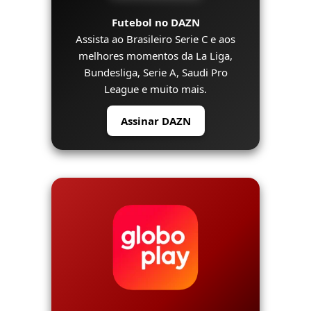
Futebol no DAZN
Assista ao Brasileiro Serie C e aos
melhores momentos da La Liga,
Bundesliga, Serie A, Saudi Pro
League e muito mais.
Assinar DAZN