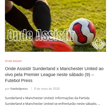
Onde Assistir
Onde Assistir Sunderland x Manchester United ao
vivo pela Premier League neste sábado (9) –
Futebol Press
por
futebolpress
8 de maio de 2026
Sunderland x Manchester United: Informações da Partida
Sunderland e Manchester United se enfrentarão neste sábado, …