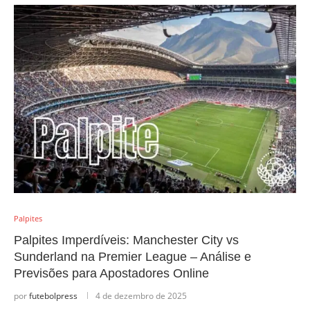
Palpites
Palpites Imperdíveis: Manchester City vs
Sunderland na Premier League – Análise e
Previsões para Apostadores Online
por
futebolpress
4 de dezembro de 2025