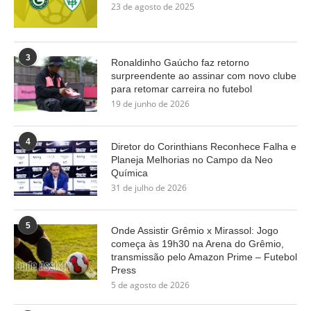
23 de agosto de 2025
3
Ronaldinho Gaúcho faz retorno
surpreendente ao assinar com novo clube
para retomar carreira no futebol
19 de junho de 2026
4
Diretor do Corinthians Reconhece Falha e
Planeja Melhorias no Campo da Neo
Química
31 de julho de 2026
5
Onde Assistir Grêmio x Mirassol: Jogo
começa às 19h30 na Arena do Grêmio,
transmissão pelo Amazon Prime – Futebol
Press
5 de agosto de 2026