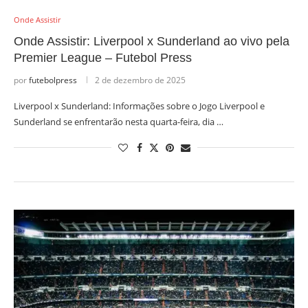
Onde Assistir
Onde Assistir: Liverpool x Sunderland ao vivo pela
Premier League – Futebol Press
por
futebolpress
2 de dezembro de 2025
Liverpool x Sunderland: Informações sobre o Jogo Liverpool e
Sunderland se enfrentarão nesta quarta-feira, dia …