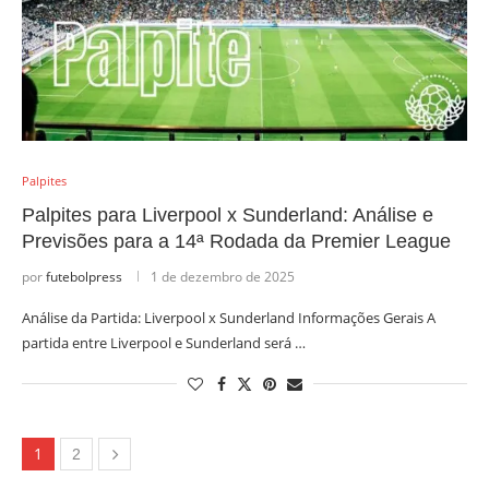
Palpites
Palpites para Liverpool x Sunderland: Análise e
Previsões para a 14ª Rodada da Premier League
por
futebolpress
1 de dezembro de 2025
Análise da Partida: Liverpool x Sunderland Informações Gerais A
partida entre Liverpool e Sunderland será …
1
2