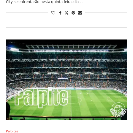
City se enfrentarão nesta quinta-feira, dia …
Palpites