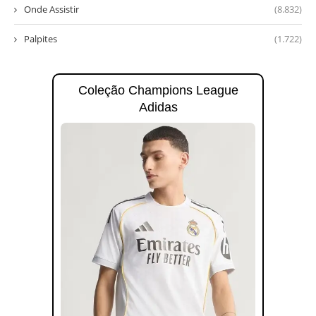
Onde Assistir
(8.832)
Palpites
(1.722)
Coleção Champions League
Adidas