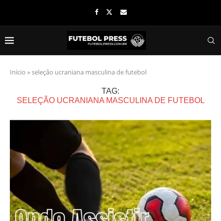
Início
»
seleção ucraniana masculina de futebol
TAG:
SELEÇÃO UCRANIANA MASCULINA DE FUTEBOL