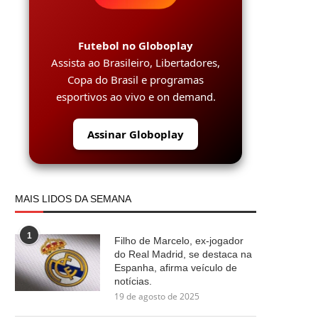
Futebol no Globoplay
Assista ao Brasileiro, Libertadores,
Copa do Brasil e programas
esportivos ao vivo e on demand.
Assinar Globoplay
MAIS LIDOS DA SEMANA
1
Filho de Marcelo, ex-jogador
do Real Madrid, se destaca na
Espanha, afirma veículo de
notícias.
19 de agosto de 2025