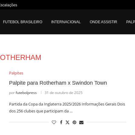
Escalações e Informações sobre...
FUTEBOL BRASILEIRO
INTERNACIONAL
ONDE ASSISTIR
PALP
ROTHERHAM
Palpites
Palpite para Rotherham x Swindon Town
por
futebolpress
31 de outubro de 2025
Partida da Copa da Inglaterra 2025/2026 Informações Gerais Dois
dos 256 clubes que participam da …