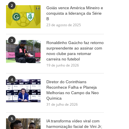
2
Goiás vence América Mineiro e
conquista a liderança da Série
B
23 de agosto de 2025
3
Ronaldinho Gaúcho faz retorno
surpreendente ao assinar com
novo clube para retomar
carreira no futebol
19 de junho de 2026
4
Diretor do Corinthians
Reconhece Falha e Planeja
Melhorias no Campo da Neo
Química
31 de julho de 2026
5
IA transforma vídeo viral com
harmonização facial de Vini Jr;