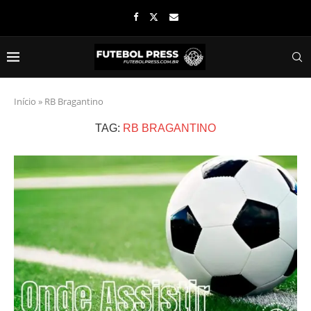
Início
»
RB Bragantino
TAG:
RB BRAGANTINO