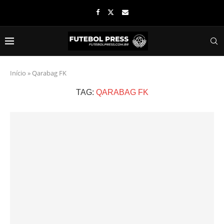
Início
»
Qarabag FK
TAG:
QARABAG FK