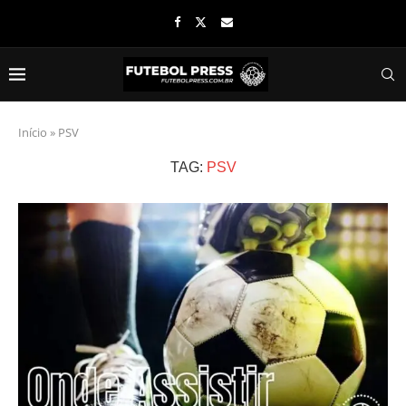
Início
»
PSV
TAG:
PSV