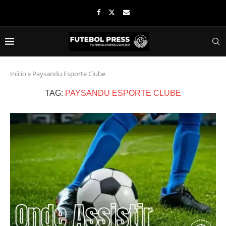
Início
»
Paysandu Esporte Clube
TAG:
PAYSANDU ESPORTE CLUBE