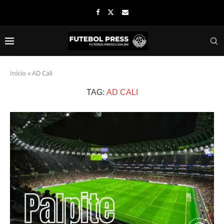
Início
»
AD Cali
TAG:
AD CALI