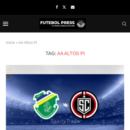
Início
»
AA Altos PI
TAG:
AA ALTOS PI