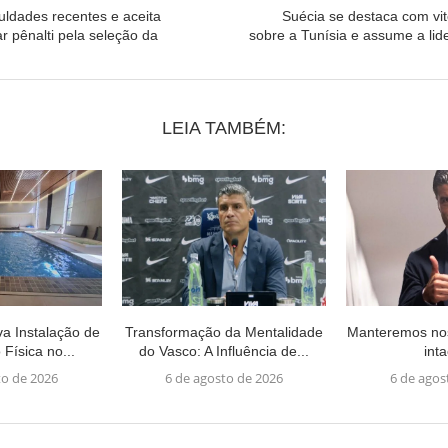
uldades recentes e aceita
Suécia se destaca com vit
r pênalti pela seleção da
sobre a Tunísia e assume a li
LEIA TAMBÉM:
a Instalação de
Transformação da Mentalidade
Manteremos no
 Física no...
do Vasco: A Influência de...
int
to de 2026
6 de agosto de 2026
6 de agos