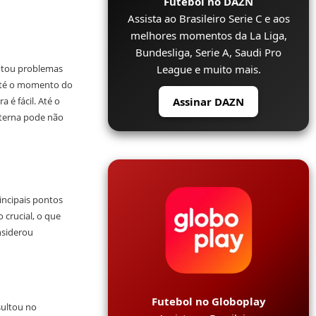
Futebol no DAZN
Assista ao Brasileiro Serie C e aos
melhores momentos da La Liga,
Bundesliga, Serie A, Saudi Pro
League e muito mais.
entou problemas
, até o momento do
Assinar DAZN
 é fácil. Até o
xterna pode não
incipais pontos
crucial, o que
nsiderou
Futebol no Globoplay
sultou no