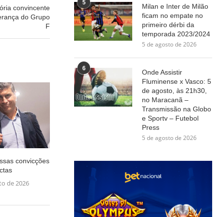
5
Milan e Inter de Milão
ória convincente
ficam no empate no
derança do Grupo
primeiro dérbi da
F
temporada 2023/2024
5 de agosto de 2026
6
Onde Assistir
Fluminense x Vasco: 5
de agosto, às 21h30,
no Maracanã –
Transmissão na Globo
e Sportv – Futebol
Press
5 de agosto de 2026
ssas convicções
actas
to de 2026