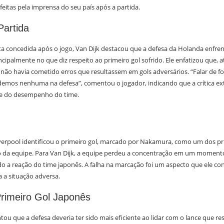
 feitas pela imprensa do seu país após a partida.
Partida
a concedida após o jogo, Van Dijk destacou que a defesa da Holanda enfr
rincipalmente no que diz respeito ao primeiro gol sofrido. Ele enfatizou que
não havia cometido erros que resultassem em gols adversários. “Falar de fora
emos nenhuma na defesa”, comentou o jogador, indicando que a crítica e
ade do desempenho do time.
verpool identificou o primeiro gol, marcado por Nakamura, como um dos pr
o da equipe. Para Van Dijk, a equipe perdeu a concentração em um momento 
o a reação do time japonês. A falha na marcação foi um aspecto que ele co
 a situação adversa.
Primeiro Gol Japonês
ou que a defesa deveria ter sido mais eficiente ao lidar com o lance que re