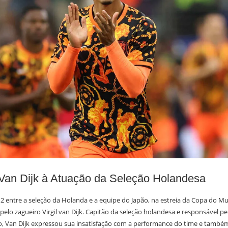
 Van Dijk à Atuação da Seleção Holandesa
2 entre a seleção da Holanda e a equipe do Japão, na estreia da Copa do M
pelo zagueiro Virgil van Dijk. Capitão da seleção holandesa e responsável pe
o, Van Dijk expressou sua insatisfação com a performance do time e també