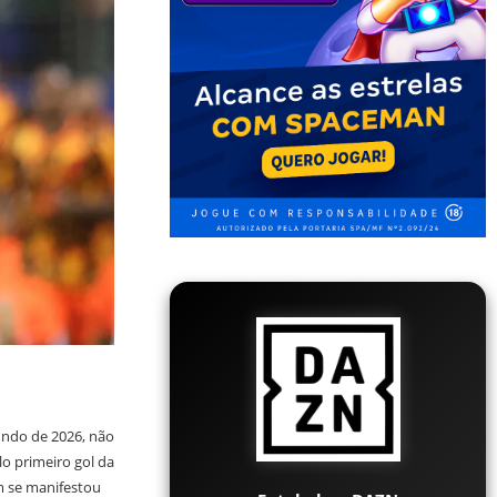
undo de 2026, não
lo primeiro gol da
m se manifestou