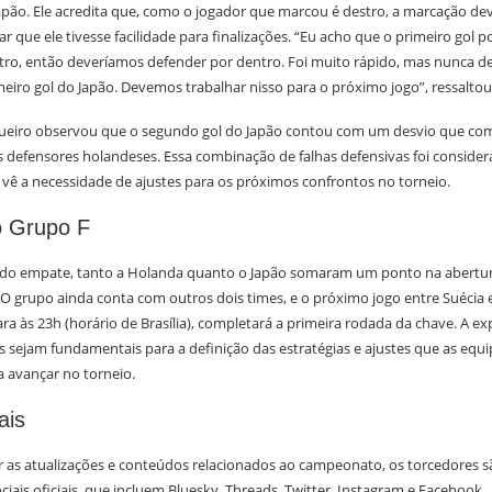
apão. Ele acredita que, como o jogador que marcou é destro, a marcação dever
ar que ele tivesse facilidade para finalizações. “Eu acho que o primeiro gol p
stro, então deveríamos defender por dentro. Foi muito rápido, mas nunca de
eiro gol do Japão. Devemos trabalhar nisso para o próximo jogo”, ressaltou
gueiro observou que o segundo gol do Japão contou com um desvio que com
s defensores holandeses. Essa combinação de falhas defensivas foi conside
 vê a necessidade de ajustes para os próximos confrontos no torneio.
o Grupo F
 do empate, tanto a Holanda quanto o Japão somaram um ponto na abertur
 grupo ainda conta com outros dois times, e o próximo jogo entre Suécia e
a às 23h (horário de Brasília), completará a primeira rodada da chave. A ex
 sejam fundamentais para a definição das estratégias e ajustes que as equi
 avançar no torneio.
ais
as atualizações e conteúdos relacionados ao campeonato, os torcedores s
ociais oficiais, que incluem Bluesky, Threads, Twitter, Instagram e Facebook.