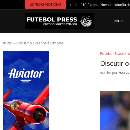
ÚLTIMAS NOTÍCIAS
J10 Explora Nova Instalação de 
INÍCIO
Início
»
Discutir o Exterior é Simples
Futebol Brasileir
Discutir o
escrito por
Futebo