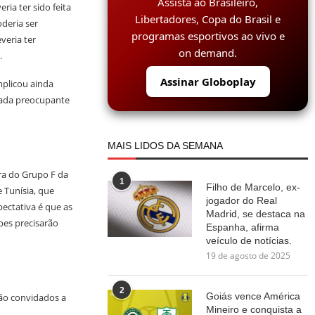
Assista ao Brasileiro,
ia ter sido feita
Libertadores, Copa do Brasil e
oderia ser
programas esportivos ao vivo e
veria ter
on demand.
.
Assinar Globoplay
plicou ainda
rada preocupante
MAIS LIDOS DA SEMANA
a do Grupo F da
1
Filho de Marcelo, ex-
 Tunísia, que
jogador do Real
pectativa é que as
Madrid, se destaca na
pes precisarão
Espanha, afirma
veículo de notícias.
19 de agosto de 2025
2
Goiás vence América
ão convidados a
Mineiro e conquista a