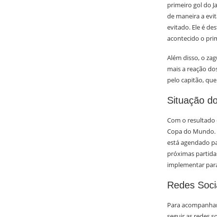
primeiro gol do J
de maneira a evit
evitado. Ele é de
acontecido o prim
Além disso, o za
mais a reação do
pelo capitão, que
Situação d
Com o resultado
Copa do Mundo. O
está agendado par
próximas partidas
implementar para
Redes Soci
Para acompanhar 
seguir as redes s