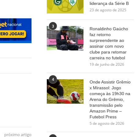
liderança da Série B
23 de agosto de 2025
3
Ronaldinho Gaúcho
faz retorno
surpreendente ao
assinar com novo
clube para retomar
carreira no futebol
19 de junho de 2026
4
Onde Assistir Grêmio
x Mirassol: Jogo
começa às 19h30 na
Arena do Grêmio,
transmissão pelo
Amazon Prime –
Futebol Press
5 de agosto de 2026
próximo artigo