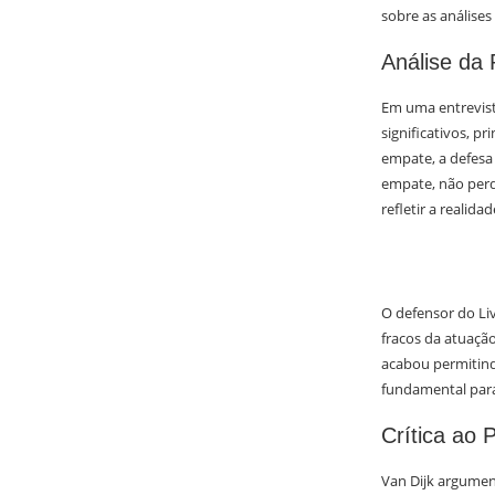
sobre as análises
Análise da 
Em uma entrevist
significativos, p
empate, a defesa 
empate, não perd
refletir a realid
O defensor do Li
fracos da atuaçã
acabou permitind
fundamental para
Crítica ao 
Van Dijk argument