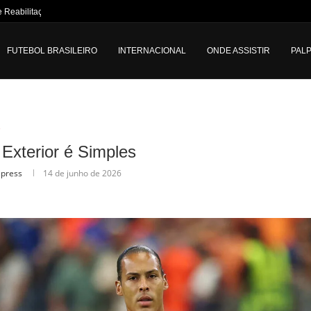
Reabilitação Física no...
FUTEBOL BRASILEIRO
INTERNACIONAL
ONDE ASSISTIR
PALP
o
 Exterior é Simples
lpress
14 de junho de 2026