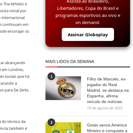
Assista ao Brasileiro,
 The Athletic e
Libertadores, Copa do Brasil e
sta inicial por
programas esportivos ao vivo e
 internacional
on demand.
ões continuam em
ode encorajar os
Assinar Globoplay
MAIS LIDOS DA SEMANA
tar alcançando
i em Londres,
s sociais que há
1
Filho de Marcelo, ex-
stacando a
jogador do Real
o para De Zerbi,
Madrid, se destaca na
Espanha, afirma
veículo de notícias.
19 de agosto de 2025
a do técnico da
2
Goiás vence América
rência também é
Mineiro e conquista a