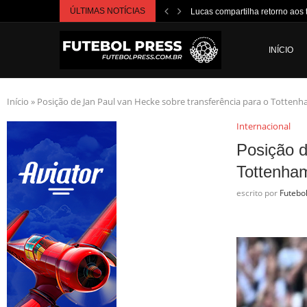
ÚLTIMAS NOTÍCIAS
Lucas compartilha retorno aos 
INÍCIO
Início
»
Posição de Jan Paul van Hecke sobre transferência para o Tottenh
Internacional
Posição d
Tottenham
escrito por
Futebo