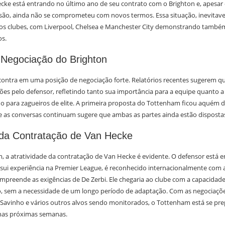
ecke está entrando no último ano de seu contrato com o Brighton e, apesar
ão, ainda não se comprometeu com novos termos. Essa situação, inevitave
ros clubes, com Liverpool, Chelsea e Manchester City demonstrando também
os.
 Negociação do Brighton
contra em uma posição de negociação forte. Relatórios recentes sugerem qu
ões pelo defensor, refletindo tanto sua importância para a equipe quanto a
 para zagueiros de elite. A primeira proposta do Tottenham ficou aquém de
e as conversas continuam sugere que ambas as partes ainda estão dispostas
da Contratação de Van Hecke
, a atratividade da contratação de Van Hecke é evidente. O defensor está 
ssui experiência na Premier League, é reconhecido internacionalmente com 
ompreende as exigências de De Zerbi. Ele chegaria ao clube com a capacidad
, sem a necessidade de um longo período de adaptação. Com as negociaçõ
avinho e vários outros alvos sendo monitorados, o Tottenham está se pr
nas próximas semanas.