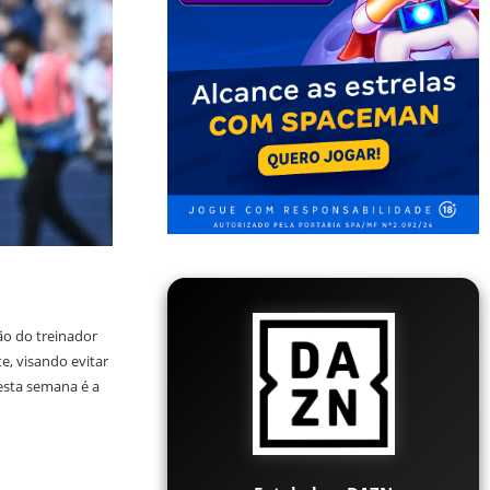
o do treinador
e, visando evitar
esta semana é a