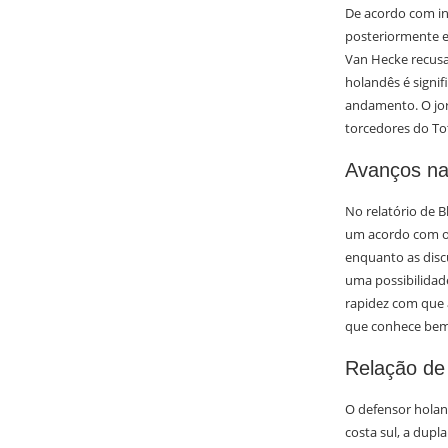
De acordo com in
posteriormente e
Van Hecke recusa
holandês é signi
andamento. O jor
torcedores do T
Avanços na
No relatório de B
um acordo com o 
enquanto as disc
uma possibilidad
rapidez com que 
que conhece bem
Relação de
O defensor holand
costa sul, a dup