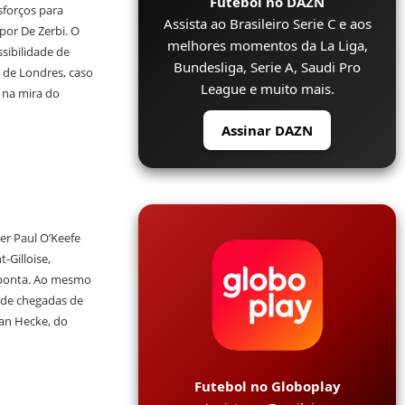
Futebol no DAZN
sforços para
Assista ao Brasileiro Serie C e aos
por De Zerbi. O
melhores momentos da La Liga,
sibilidade de
Bundesliga, Serie A, Saudi Pro
e de Londres, caso
League e muito mais.
 na mira do
Assinar DAZN
er Paul O’Keefe
-Gilloise,
 ponta. Ao mesmo
 de chegadas de
van Hecke, do
Futebol no Globoplay