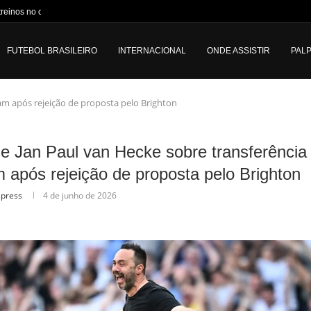
treinos no campo: “Experiência...
FUTEBOL BRASILEIRO
INTERNACIONAL
ONDE ASSISTIR
PALP
am após rejeição de proposta pelo Brighton
e Jan Paul van Hecke sobre transferência
 após rejeição de proposta pelo Brighton
lpress
4 de junho de 2026