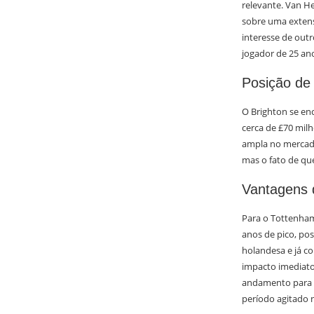
relevante. Van H
sobre uma extens
interesse de out
jogador de 25 an
Posição de
O Brighton se en
cerca de £70 milh
ampla no mercado
mas o fato de qu
Vantagens 
Para o Tottenham
anos de pico, po
holandesa e já c
impacto imediato
andamento para S
período agitado 