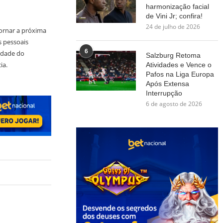
harmonização facial
de Vini Jr; confira!
24 de julho de 2026
ornar a próxima
s pessoais
6
idade do
Salzburg Retoma
ia.
Atividades e Vence o
Pafos na Liga Europa
Após Extensa
Interrupção
6 de agosto de 2026