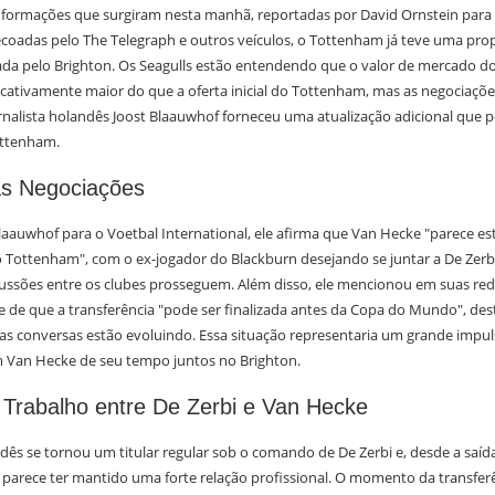
formações que surgiram nesta manhã, reportadas por David Ornstein para o
coadas pelo The Telegraph e outros veículos, o Tottenham já teve uma propo
da pelo Brighton. Os Seagulls estão entendendo que o valor de mercado do
ficativamente maior do que a oferta inicial do Tottenham, mas as negociaç
nalista holandês Joost Blaauwhof forneceu uma atualização adicional que p
ottenham.
s Negociações
laauwhof para o Voetbal International, ele afirma que Van Hecke "parece es
Tottenham", com o ex-jogador do Blackburn desejando se juntar a De Zerb
ussões entre os clubes prosseguem. Além disso, ele mencionou em suas rede
e de que a transferência "pode ser finalizada antes da Copa do Mundo", de
as conversas estão evoluindo. Essa situação representaria um grande impuls
 Van Hecke de seu tempo juntos no Brighton.
 Trabalho entre De Zerbi e Van Hecke
ês se tornou um titular regular sob o comando de De Zerbi e, desde a saíd
la parece ter mantido uma forte relação profissional. O momento da transfe