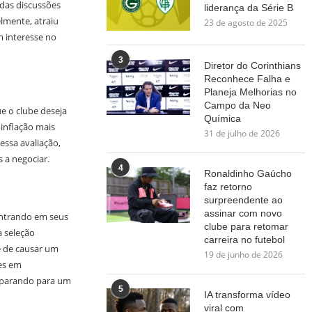
 das discussões
liderança da Série B
lmente, atraiu
23 de agosto de 2025
 interesse no
3
Diretor do Corinthians
Reconhece Falha e
Planeja Melhorias no
Campo da Neo
e o clube deseja
Química
 inflação mais
31 de julho de 2026
ssa avaliação,
 a negociar.
4
Ronaldinho Gaúcho
faz retorno
surpreendente ao
assinar com novo
entrando em seus
clube para retomar
a seleção
carreira no futebol
e de causar um
19 de junho de 2026
es em
eparando para um
5
IA transforma vídeo
viral com