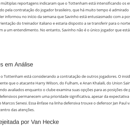
, múltiplas reportagens indicaram que o Tottenham está intensificando os e
do pela contratação do jogador brasileiro, que há muito tempo é admirado 
sider informou no início da semana que Savinho está entusiasmado com a pos
rientação do treinador italiano e estaria disposto a se transferir para o nort
m a um entendimento. No entanto, Savinho não é o único jogador que está
os em Análise
 o Tottenham está considerando a contratação de outros jogadores. O insid
nte que o atacante Harry Wilson, do Fulham, e Anan Khalaili, do Union Saint
do avaliados enquanto o clube examina suas opções para as posições de
defensivos permanecem uma prioridade significativa, apesar da expectativa
Marcos Senesi. Essa ênfase na linha defensiva trouxe o defensor Jan Paul 
centro das atenções.
ejeitada por Van Hecke