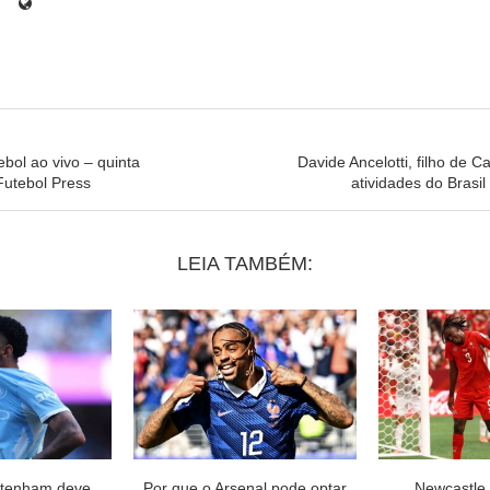
ebol ao vivo – quinta
Davide Ancelotti, filho de 
Futebol Press
atividades do Brasi
LEIA TAMBÉM:
ttenham deve
Por que o Arsenal pode optar
Newcastle