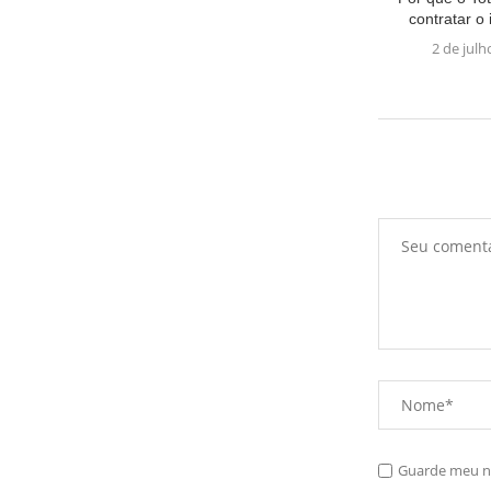
contratar o i
2 de julh
Guarde meu no