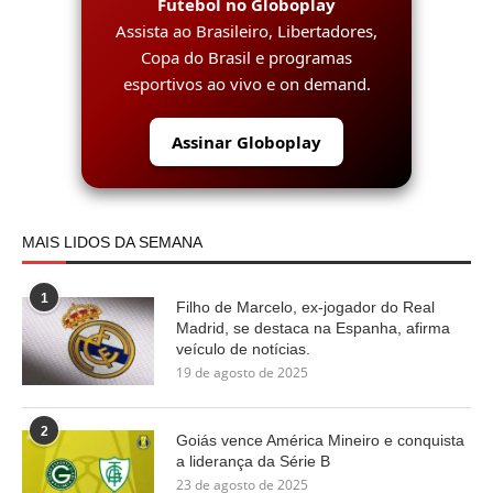
Futebol no Globoplay
Assista ao Brasileiro, Libertadores,
Copa do Brasil e programas
esportivos ao vivo e on demand.
Assinar Globoplay
MAIS LIDOS DA SEMANA
1
Filho de Marcelo, ex-jogador do Real
Madrid, se destaca na Espanha, afirma
veículo de notícias.
19 de agosto de 2025
2
Goiás vence América Mineiro e conquista
a liderança da Série B
23 de agosto de 2025