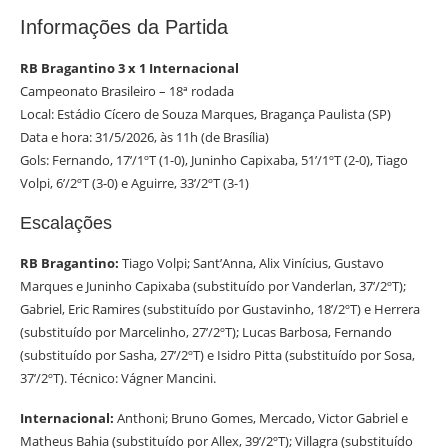
Informações da Partida
RB Bragantino 3 x 1 Internacional
Campeonato Brasileiro – 18ª rodada
Local: Estádio Cícero de Souza Marques, Bragança Paulista (SP)
Data e hora: 31/5/2026, às 11h (de Brasília)
Gols: Fernando, 17’/1ºT (1-0), Juninho Capixaba, 51’/1ºT (2-0), Tiago
Volpi, 6’/2ºT (3-0) e Aguirre, 33’/2ºT (3-1)
Escalações
RB Bragantino:
Tiago Volpi; Sant’Anna, Alix Vinícius, Gustavo
Marques e Juninho Capixaba (substituído por Vanderlan, 37’/2ºT);
Gabriel, Eric Ramires (substituído por Gustavinho, 18’/2ºT) e Herrera
(substituído por Marcelinho, 27’/2ºT); Lucas Barbosa, Fernando
(substituído por Sasha, 27’/2ºT) e Isidro Pitta (substituído por Sosa,
37’/2ºT). Técnico: Vágner Mancini.
Internacional:
Anthoni; Bruno Gomes, Mercado, Victor Gabriel e
Matheus Bahia (substituído por Allex, 39’/2ºT); Villagra (substituído