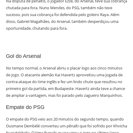
Na disputa de pênaltis, o jogador Ezze, do Arsenal, teve sua cobrança
chutada para fora. Nuno Mendes, do PSG, também não teve
sucesso, pois sua cobrança foi defendida pelo goleiro Raya. Além
disso, Gabriel Magalhães, do Arsenal, também desperdiçou uma
oportunidade, chutando para fora.
Gol do Arsenal
No tempo normal, o Arsenal abriu o placar logo aos cinco minutos
de jogo. O atacante alemão Kai Havertz aproveitou uma jogada de
contra-ataque do time inglês e fez um lindo chute que resultou no
primeiro gol da partida, em Budapeste. Havertz ainda teve a chance
de ampliar a vantagem, mas foi parado pelo zagueiro Marquinhos.
Empate do PSG
O empate do PSG veio aos 20 minutos do segundo tempo, quando
Ousmane Dembélé converteu um pênalti que foi sofrido por Khvicha
Kvaratskhelia. O time francês quase virou o jogo no último lance