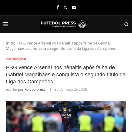
Início
»
PSG vence Arsenal nos pênaltis após falha de Gabriel
Magalhães e conquista o segundo título da Liga dos Campeões
Internacional
PSG vence Arsenal nos pênaltis após falha de
Gabriel Magalhães e conquista o segundo título da
Liga dos Campeões
escrito por
Futebolpress
30 de maio de 2026