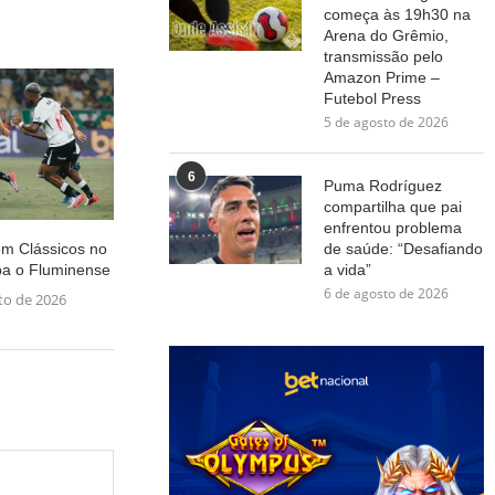
começa às 19h30 na
Arena do Grêmio,
transmissão pelo
Amazon Prime –
Futebol Press
5 de agosto de 2026
6
Puma Rodríguez
compartilha que pai
enfrentou problema
m Clássicos no
de saúde: “Desafiando
pa o Fluminense
a vida”
6 de agosto de 2026
to de 2026