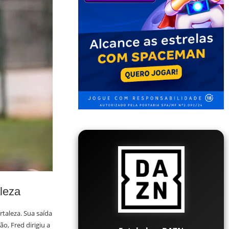
leza
taleza. Sua saída
o, Fred dirigiu a