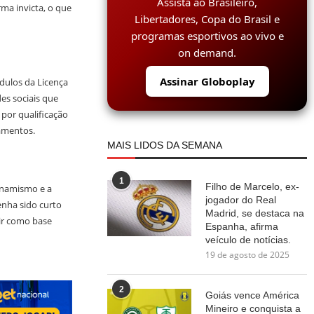
Assista ao Brasileiro,
ma invicta, o que
Libertadores, Copa do Brasil e
programas esportivos ao vivo e
on demand.
Assinar Globoplay
dulos da Licença
es sociais que
por qualificação
amentos.
MAIS LIDOS DA SEMANA
1
Filho de Marcelo, ex-
dinamismo e a
jogador do Real
enha sido curto
Madrid, se destaca na
vir como base
Espanha, afirma
veículo de notícias.
19 de agosto de 2025
2
Goiás vence América
Mineiro e conquista a