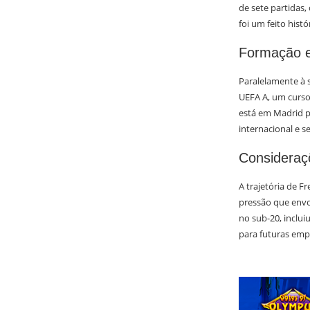
de sete partidas,
foi um feito hist
Formação e
Paralelamente à 
UEFA A, um curso
está em Madrid p
internacional e 
Consideraç
A trajetória de F
pressão que envo
no sub-20, inclui
para futuras empr