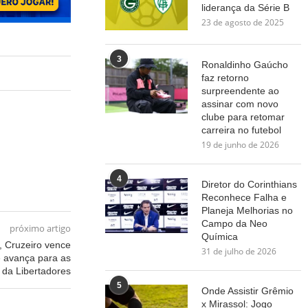
liderança da Série B
23 de agosto de 2025
3
Ronaldinho Gaúcho
faz retorno
surpreendente ao
assinar com novo
clube para retomar
carreira no futebol
19 de junho de 2026
4
Diretor do Corinthians
Reconhece Falha e
Planeja Melhorias no
Campo da Neo
próximo artigo
Química
, Cruzeiro vence
31 de julho de 2026
 avança para as
l da Libertadores
5
Onde Assistir Grêmio
x Mirassol: Jogo