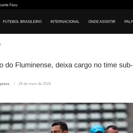
cante Facundo Colidio,...
FUTEBOL BRASILEIRO
INTERNACIONAL
ONDE ASSISTIR
PALP
a
o
lo do Fluminense, deixa cargo no time sub
lpress
28 de maio de 2026