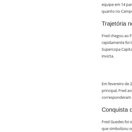
equipe em 14 par
quanto no Campe
Trajetória 
Fred chegou ao F
rapidamente foi t
Supercopa Capital
invicta.
Em fevereiro de 2
principal, Fred 
corresponderam à
Conquista 
Fred Guedes foi 
que simbolizou su