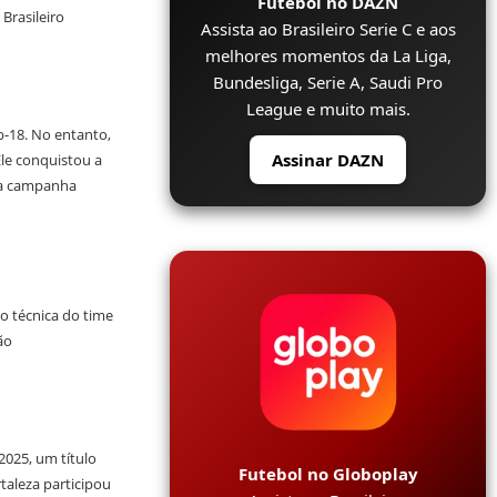
Futebol no DAZN
Brasileiro
Assista ao Brasileiro Serie C e aos
melhores momentos da La Liga,
Bundesliga, Serie A, Saudi Pro
League e muito mais.
-18. No entanto,
Assinar DAZN
Ele conquistou a
uma campanha
o técnica do time
ão
025, um título
Futebol no Globoplay
taleza participou