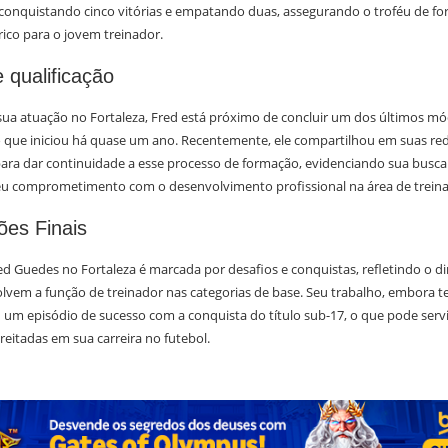
 conquistando cinco vitórias e empatando duas, assegurando o troféu de for
órico para o jovem treinador.
 qualificação
sua atuação no Fortaleza, Fred está próximo de concluir um dos últimos mó
 que iniciou há quase um ano. Recentemente, ele compartilhou em suas red
ara dar continuidade a esse processo de formação, evidenciando sua busca 
seu comprometimento com o desenvolvimento profissional na área de trein
ões Finais
red Guedes no Fortaleza é marcada por desafios e conquistas, refletindo o 
lvem a função de treinador nas categorias de base. Seu trabalho, embora t
u um episódio de sucesso com a conquista do título sub-17, o que pode ser
eitadas em sua carreira no futebol.