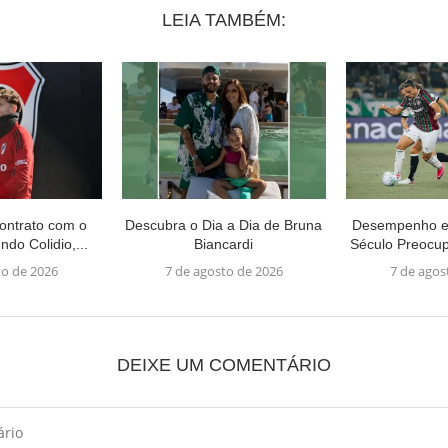
LEIA TAMBÉM:
ontrato com o
Descubra o Dia a Dia de Bruna
Desempenho e
do Colidio,...
Biancardi
Século Preocu
to de 2026
7 de agosto de 2026
7 de agos
DEIXE UM COMENTÁRIO