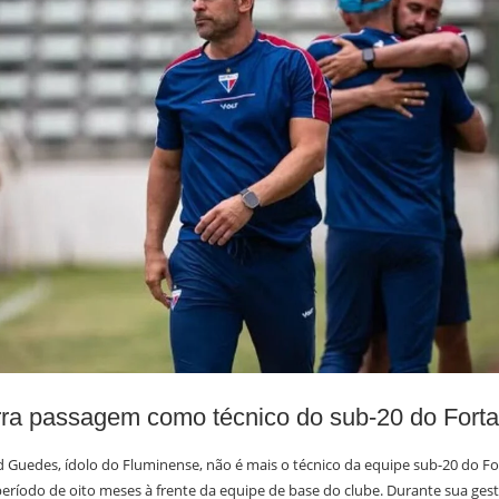
rra passagem como técnico do sub-20 do Forta
 Guedes, ídolo do Fluminense, não é mais o técnico da equipe sub-20 do For
ríodo de oito meses à frente da equipe de base do clube. Durante sua gestã