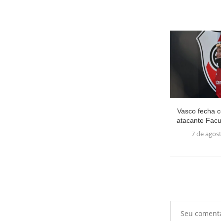
Vasco fecha c
atacante Facun
7 de agos