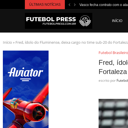
ÚLTIMAS NOTÍCIAS
Vasco fecha contrato com o ata
INÍCIO
Início
»
Fred, ídolo do Fluminense, deixa cargo no time sub-20 do Fortalez
Futebol Brasileir
Fred, ído
Fortaleza
escrito por
Futebo