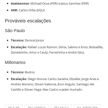
Assistentes:
Michael Orue (PER) e Jesus Sanchez (PER)
VAR:
Carlos Orbe (EQU)
Prováveis escalações
São Paulo
Técnico:
Dorival Júnior
Escalação:
Rafael; Lucas Ramon, Dória, Sabino e Enzo; Bobadilla,
Danielzinho, Artur e Cauly; Ferreirinha e André Silva.
Millonarios
Técnico:
Bustos
Escalação:
Diego Novoa; Carlos Sarabia, Elizalde, Jorge Arias e
Andrés Moreno; Stiven Valencia, Jhon Angulo, Santiago del
Castillo e Stiven Vega; Alex Castro e Jader Hurtado.
HELP_ME
MILLONARIOS
SÃO PAULO
SUL-AMERICANA