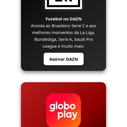
Futebol no DAZN
Assista ao Brasileiro Serie C e aos
melhores momentos da La Liga,
Bundesliga, Serie A, Saudi Pro
League e muito mais.
Assinar DAZN