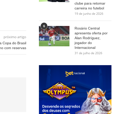
clube para retomar
carreira no futebol
19 de junho de 2026
6
Rosário Central
apresenta oferta por
próximo artigo
Alan Rodríguez,
jogador do
a Copa do Brasil
Internacional
mo com reservas
31 de julho de 2026