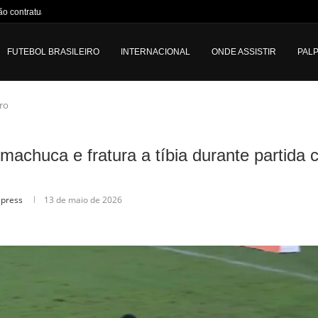
 contratual e gol de...
FUTEBOL BRASILEIRO
INTERNACIONAL
ONDE ASSISTIR
PALP
iro
o
machuca e fratura a tíbia durante partida 
lpress
13 de maio de 2026