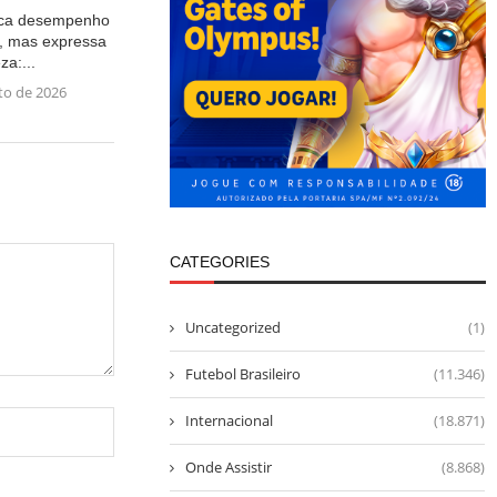
aca desempenho
, mas expressa
eza:...
to de 2026
CATEGORIES
Uncategorized
(1)
Futebol Brasileiro
(11.346)
Internacional
(18.871)
Onde Assistir
(8.868)