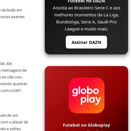
Futebol no DAZN
Assista ao Brasileiro Serie C e aos
o da lesão em
melhores momentos da La Liga,
e novos exames
Bundesliga, Serie A, Saudi Pro
League e muito mais.
Assinar DAZN
ás. Ele
as mensagens de
as eu não vou
uebrando quantas
s com vocês”.
uais de um
 com o placar de
Futebol no Globoplay
veis e sofreu