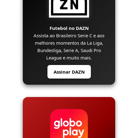
Futebol no DAZN
Assista ao Brasileiro Serie C e aos
melhores momentos da La Liga,
Bundesliga, Serie A, Saudi Pro
League e muito mais.
Assinar DAZN